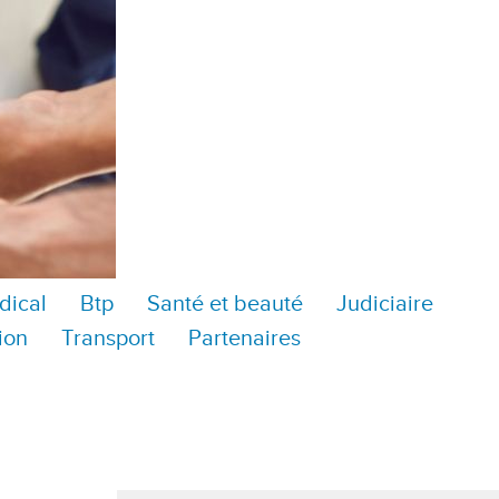
dical
Btp
Santé et beauté
Judiciaire
ion
Transport
Partenaires