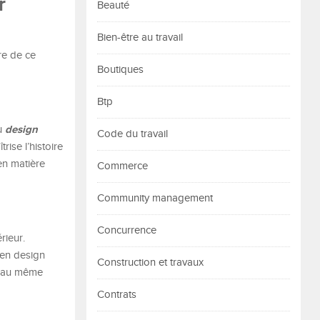
r
Beauté
Bien-être au travail
ère de ce
Boutiques
Btp
design
du
Code du travail
rise l’histoire
 en matière
Commerce
Community management
Concurrence
rieur.
 en design
Construction et travaux
ès au même
Contrats