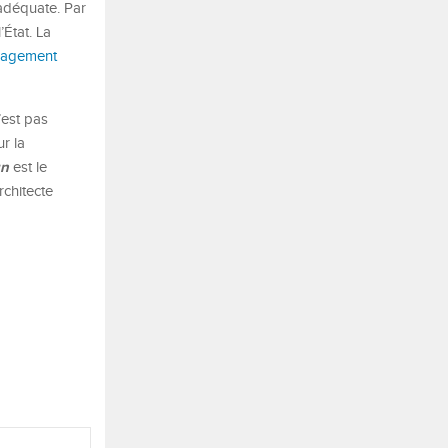
 adéquate. Par
’État. La
nagement
’est pas
ur la
gn
est le
rchitecte