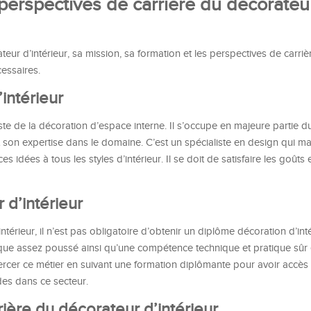
 perspectives de carrière du décorateu
teur d’intérieur, sa mission, sa formation et les perspectives de carri
cessaires.
intérieur
iste de la décoration d’espace interne. Il s’occupe en majeure partie 
 son expertise dans le domaine. C’est un spécialiste en design qui maît
es idées à tous les styles d’intérieur. Il se doit de satisfaire les goûts
 d’intérieur
térieur, il n’est pas obligatoire d’obtenir un diplôme décoration d’inté
stique assez poussé ainsi qu’une compétence technique et pratique sûr
 d’exercer ce métier en suivant une formation diplômante pour avoir acc
des dans ce secteur.
ière du décorateur d’intérieur