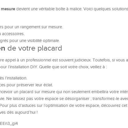
r mesure
devient une véritable boîte à malice. Voici quelques solution
iers pour un rangement sur mesure.
u accessoires.
rés pour une visibilité optimale.
en
de votre placard
faire appel à un professionnel est souvent judicieux. Toutefois, si vous
 l’installation DIY. Quelle que soit votre choix, veillez à :
s l’installation.
ces pour préserver leur éclat.
cevoir un placard sur mesure qui non seulement embellira votre intér
ie. Ne laissez pas votre espace se désorganiser ; transformez-le ave
Pour plus d’astuces sur l’optimisation de votre espace, découvrez ce
ves dès aujourd’hui !
wEEn3_gl4