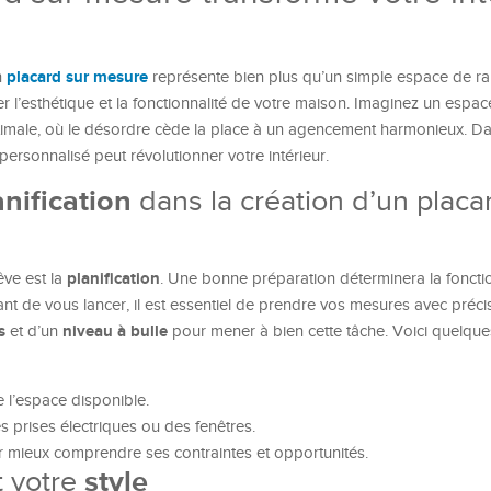
placard sur mesure
n
représente bien plus qu’un simple espace de r
er l’esthétique et la fonctionnalité de votre maison. Imaginez un esp
imale, où le désordre cède la place à un agencement harmonieux. Dans
rsonnalisé peut révolutionner votre intérieur.
anification
dans la création d’un placa
planification
êve est la
. Une bonne préparation déterminera la fonctio
t de vous lancer, il est essentiel de prendre vos mesures avec préci
s
niveau à bulle
et d’un
pour mener à bien cette tâche. Voici quelque
 l’espace disponible.
 prises électriques ou des fenêtres.
 mieux comprendre ses contraintes et opportunités.
 votre
style