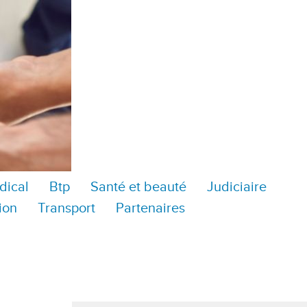
dical
Btp
Santé et beauté
Judiciaire
ion
Transport
Partenaires