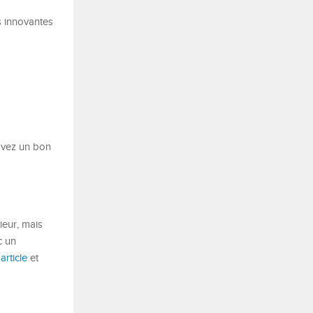
s innovantes
 avez un bon
ieur, mais
c un
t
article
et