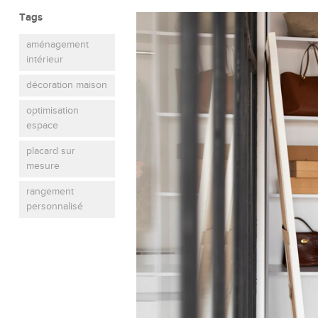
Tags
aménagement
intérieur
décoration maison
optimisation
espace
placard sur
mesure
rangement
personnalisé