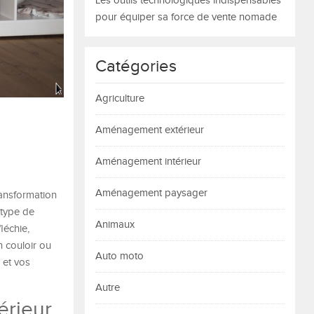
Les outils technologiques indispensables
pour équiper sa force de vente nomade
Catégories
Agriculture
Aménagement extérieur
Aménagement intérieur
Aménagement paysager
ransformation
 type de
Animaux
léchie,
n couloir ou
Auto moto
 et vos
Autre
érieur