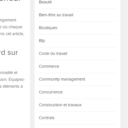
Beauté
Bien-être au travail
angement.
ace où chaque
Boutiques
 cet article,
Btp
rd sur
Code du travail
Commerce
nnalité et
Community management
sion. Équipez-
s éléments à
Concurrence
Construction et travaux
Contrats