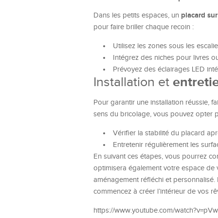
placard su
Dans les petits espaces, un
pour faire briller chaque recoin :
Utilisez les zones sous les escal
Intégrez des niches pour livres o
Prévoyez des éclairages LED intég
Installation et
entreti
Pour garantir une installation réussie, 
sens du bricolage, vous pouvez opter pour
Vérifier la stabilité du placard aprè
Entretenir régulièrement les surfa
En suivant ces étapes, vous pourrez con
optimisera également votre espace de v
aménagement réfléchi et personnalisé. 
commencez à créer l’intérieur de vos rê
https://www.youtube.com/watch?v=pV