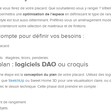
on que vous ferez de votre placard. Que souhaiterez-vous y ranger ? Vête
optimisation de l’espace
 permettra une
en définissant le type de ra
u style est tout aussi déterminant. Préférez-vous un aménagement mode
rienteront votre sélection de matériaux et de finitions.
ompte pour définir vos besoins :
lacard.
 : étagères, tiroirs, penderies.
plan :
logiciels DAO
ou croquis
conception du plan
ne étape est la
de votre placard. Utilisez des logi
ls que
SketchUp
ou Sweet Home 3D pour une visualisation claire, ou 
avec le dessin technique. Cette phase doit prendre en compte :
t de rangement.
bjets.