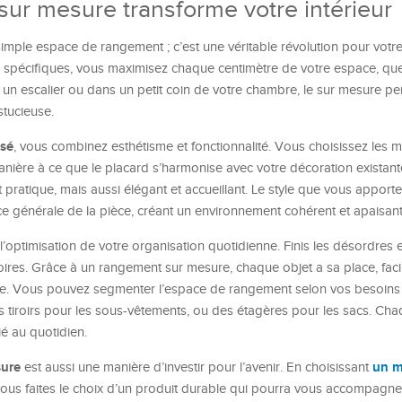
ur mesure transforme votre intérieur
imple espace de rangement ; c’est une véritable révolution pour votre 
spécifiques, vous maximisez chaque centimètre de votre espace, quel 
un escalier ou dans un petit coin de votre chambre, le sur mesure p
stucieuse.
isé
, vous combinez esthétisme et fonctionnalité. Vous choisissez les ma
anière à ce que le placard s’harmonise avec votre décoration existante
atique, mais aussi élégant et accueillant. Le style que vous apporte
e générale de la pièce, créant un environnement cohérent et apaisant
optimisation de votre organisation quotidienne. Finis les désordres et 
res. Grâce à un rangement sur mesure, chaque objet a sa place, facili
obe. Vous pouvez segmenter l’espace de rangement selon vos besoins 
 tiroirs pour les sous-vêtements, ou des étagères pour les sacs. Ch
ié au quotidien.
sure
un m
est aussi une manière d’investir pour l’avenir. En choisissant
vous faites le choix d’un produit durable qui pourra vous accompagn