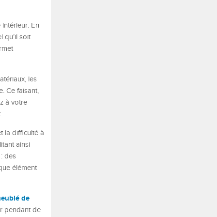
intérieur. En
qu’il soit.
ermet
tériaux, les
. Ce faisant,
z à votre
.
la difficulté à
tant ainsi
: des
aque élément
eublé de
er pendant de