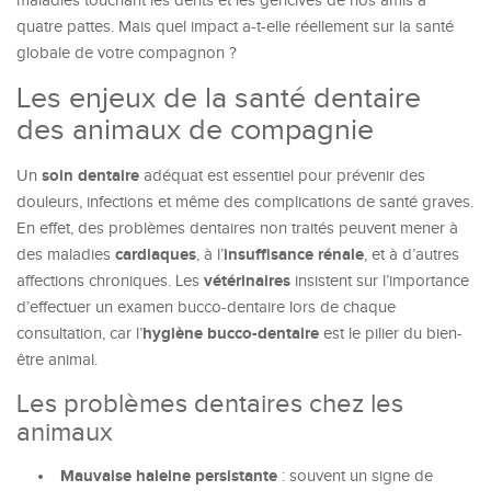
maladies touchant les dents et les gencives de nos amis à
quatre pattes. Mais quel impact a-t-elle réellement sur la santé
globale de votre compagnon ?
Les enjeux de la santé dentaire
des animaux de compagnie
soin dentaire
Un
adéquat est essentiel pour prévenir des
douleurs, infections et même des complications de santé graves.
En effet, des problèmes dentaires non traités peuvent mener à
cardiaques
insuffisance rénale
des maladies
, à l’
, et à d’autres
vétérinaires
affections chroniques. Les
insistent sur l’importance
d’effectuer un examen bucco-dentaire lors de chaque
hygiène bucco-dentaire
consultation, car l’
est le pilier du bien-
être animal.
Les problèmes dentaires chez les
animaux
Mauvaise haleine persistante
: souvent un signe de