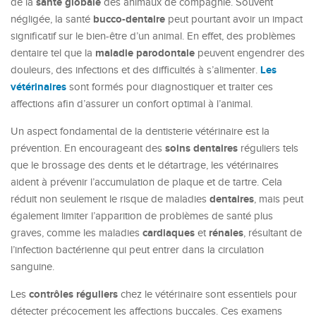
santé globale
de la
des animaux de compagnie. Souvent
bucco-dentaire
négligée, la santé
peut pourtant avoir un impact
significatif sur le bien-être d’un animal. En effet, des problèmes
maladie parodontale
dentaire tel que la
peuvent engendrer des
Les
douleurs, des infections et des difficultés à s’alimenter.
vétérinaires
sont formés pour diagnostiquer et traiter ces
affections afin d’assurer un confort optimal à l’animal.
Un aspect fondamental de la dentisterie vétérinaire est la
soins dentaires
prévention. En encourageant des
réguliers tels
que le brossage des dents et le détartrage, les vétérinaires
aident à prévenir l’accumulation de plaque et de tartre. Cela
dentaires
réduit non seulement le risque de maladies
, mais peut
également limiter l’apparition de problèmes de santé plus
cardiaques
rénales
graves, comme les maladies
et
, résultant de
l’infection bactérienne qui peut entrer dans la circulation
sanguine.
contrôles réguliers
Les
chez le vétérinaire sont essentiels pour
détecter précocement les affections buccales. Ces examens