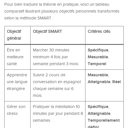
Pour bien traduire la théorie en pratique, voici un tableau
comparatif illustrant plusieurs objectifs personnels transformés
selon la méthode SMART :
Objectif
Objectif SMART
Critères clés
général
Spécifique
Être en
Marcher 30 minutes
,
Mesurable
meilleure
minimum 4 fois par
,
Temporel
santé
semaine pendant 3 mois
Mesurable
Apprendre
Suivre 2 cours de
,
Atteignable
Réel
une langue
conversation en espagnol
,
étrangère
chaque semaine sur 6
mois
Spécifique
Gérer son
Pratiquer la méditation 10
,
Atteignable
stress
minutes par jour pendant 8
,
Temporellement
semaines
défini