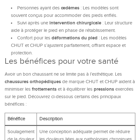
œdèmes
Personnes ayant des
: Les modèles sont
souvent conçus pour accommoder des pieds enflés.
intervention chirurgicale
Suivi après une
: Leur structure
aide à protéger le pied en phase de rétablissement.
déformations du pied
Confort pour les
: Les modèles
CHUT et CHUP s’ajustent parfaitement, offrant espace et
protection.
Les bénéfices pour votre santé
Avoir un bon chaussant ne se limite pas à l’esthétique. Les
chaussures orthopédiques
de marque CHUT et CHUP aident à
frottements
pressions
minimiser les
et à équilibrer les
exercées
sur le pied. Découvrez ci-dessous certains des principaux
bénéfices :
Bénéfice
Description
Soulagement
Une conception adéquate permet de réduire
de la douleur
les douleurs liées aux pathologies chroniques.