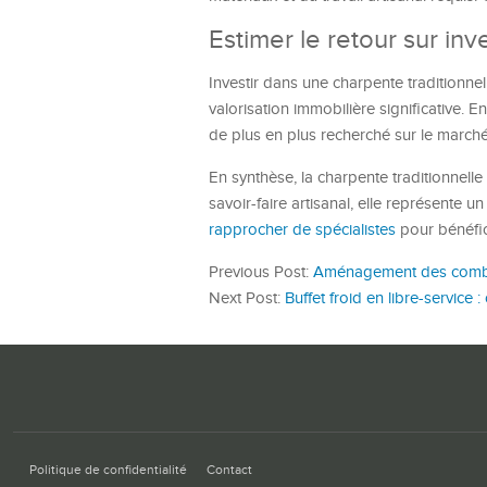
Estimer le retour sur in
Investir dans une charpente traditionnel
valorisation immobilière significative. En
de plus en plus recherché sur le marché
En synthèse, la charpente traditionnelle i
savoir-faire artisanal, elle représente u
rapprocher de spécialistes
pour bénéfici
Previous Post:
Aménagement des comble
Next Post:
Buffet froid en libre-service :
Politique de confidentialité
Contact