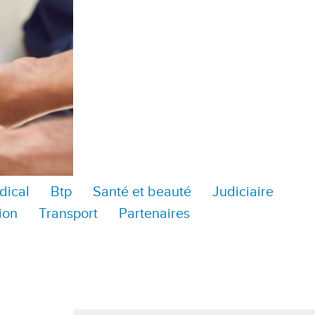
dical
Btp
Santé et beauté
Judiciaire
ion
Transport
Partenaires