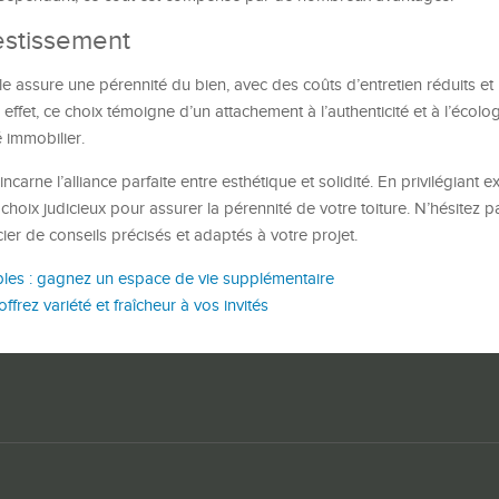
vestissement
le assure une pérennité du bien, avec des coûts d’entretien réduits et
 effet, ce choix témoigne d’un attachement à l’authenticité et à l’écolog
 immobilier.
ncarne l’alliance parfaite entre esthétique et solidité. En privilégiant 
n choix judicieux pour assurer la pérennité de votre toiture. N’hésitez 
er de conseils précisés et adaptés à votre projet.
s : gagnez un espace de vie supplémentaire
 offrez variété et fraîcheur à vos invités