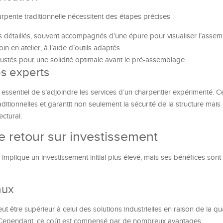
arpente traditionnelle nécessitent des étapes précises :
ns détaillés, souvent accompagnés d’une épure pour visualiser l’assem
oin en atelier, à l’aide d’outils adaptés.
justés pour une solidité optimale avant le pré-assemblage.
des experts
 essentiel de s’adjoindre les services d’un charpentier expérimenté. C
aditionnelles et garantit non seulement la sécurité de la structure mais
ectural.
le retour sur investissement
implique un investissement initial plus élevé, mais ses bénéfices sont s
aux
ut être supérieur à celui des solutions industrielles en raison de la qu
is. Cependant, ce coût est compensé par de nombreux avantages.