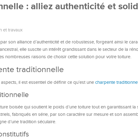
elle : alliez authenticité et solid
n et travaux
 par son alliance d’authenticité et de robustesse, forgeant ainsi le car
e ancestral, elle suscite un intérêt grandissant dans le secteur de la rén
s nombreuses raisons de choisir cette solution pour votre toiture.
te traditionnelle
spects, il est essentiel de définir ce qu’est une
charpente traditionne
itionnelle
ture boisée qui soutient le poids d’une toiture tout en garantissant la s
striels, fabriqués en série, par son caractère sur mesure et son asse
e d’une tradition séculaire.
nstitutifs