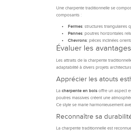
Une charpente traditionnelle se compose
composants :
Fermes
: structures triangulaires
Pannes
: poutres horizontales rel
Chevrons
: pièces inclinées orien
Évaluer les avantages
Les attraits de la charpente traditionnel
adaptabilité à divers projets architectur
Apprécier les atouts est
charpente en bois
La
offre un aspect e
poutres massives créent une atmosphèr
Ce style se marie harmonieusement avec 
Reconnaître sa durabilit
La charpente traditionnelle est reconnue