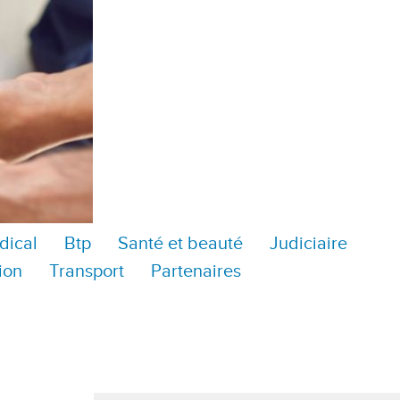
dical
Btp
Santé et beauté
Judiciaire
ion
Transport
Partenaires