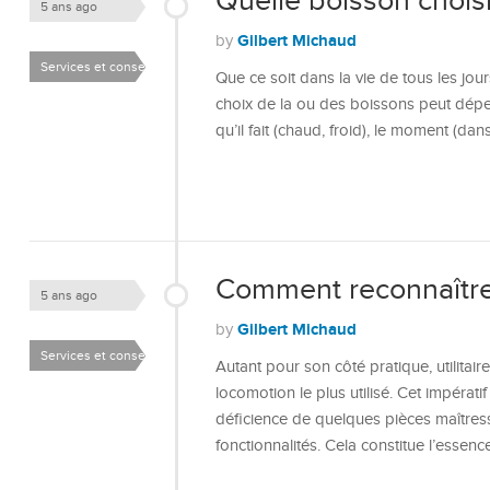
Quelle boisson chois
5 ans ago
Gilbert Michaud
by
Services et conseils
Que ce soit dans la vie de tous les jour
choix de la ou des boissons peut dépen
qu’il fait (chaud, froid), le moment (da
Comment reconnaître 
5 ans ago
Gilbert Michaud
by
Services et conseils
Autant pour son côté pratique, utilitair
locomotion le plus utilisé. Cet impérat
déficience de quelques pièces maîtres
fonctionnalités. Cela constitue l’esse