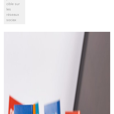
cible sur
les
réseaux
sociax