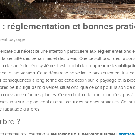
 : réglementation et bonnes prat
ent paysager
réglementations
licate qui nécessite une attention particulière aux
e
r la sécurité des personnes et des biens. Que ce soit pour des raison
obligati
 de santé de l’écosystème, il est crucial de comprendre les
 cette intervention. Cette démarche ne se limite pas seulement à la c
s conséquences à long terme de cette action sur le paysage et la biodi
res peut surgir dans diverses situations, que ce soit pour raison de s
la croissance d’autres plantes. Cependant, cette opération n’est pas à
rictes, tant sur le plan légal que sur celui des bonnes pratiques. Cet art
e l’abattage d’arbres.
rbre ?
les raisons qui peuvent justifier l’
abattag
réglementaires, examinons