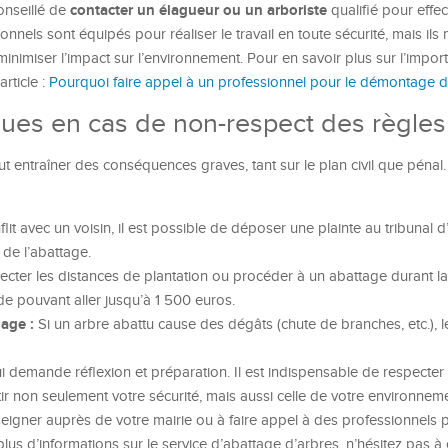
contacter un élagueur ou un arboriste
onseillé de
qualifié pour effec
nels sont équipés pour réaliser le travail en toute sécurité, mais ils 
inimiser l’impact sur l’environnement. Pour en savoir plus sur l’impor
rticle :
Pourquoi faire appel à un professionnel pour le démontage d
ues en cas de non-respect des règles
 entraîner des conséquences graves, tant sur le plan civil que pénal. 
it avec un voisin, il est possible de déposer une plainte au tribunal 
 de l’abattage.
cter les distances de plantation ou procéder à un abattage durant l
de pouvant aller jusqu’à 1 500 euros.
age :
Si un arbre abattu cause des dégâts (chute de branches, etc.), l
i demande réflexion et préparation. Il est indispensable de respecter 
r non seulement votre sécurité, mais aussi celle de votre environnem
seigner auprès de votre mairie ou à faire appel à des professionnels p
plus d’informations sur le service d’abattage d’arbres, n’hésitez pas à 