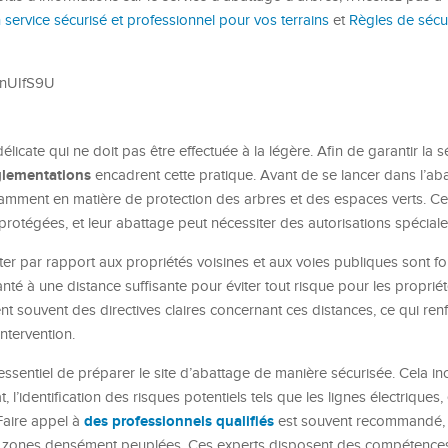
 service sécurisé et professionnel pour vos terrains
et
Règles de sécur
6nUIfS9U
licate qui ne doit pas être effectuée à la légère. Afin de garantir la s
glementations
encadrent cette pratique. Avant de se lancer dans l’abat
notamment en matière de protection des arbres et des espaces verts. Ce
otégées, et leur abattage peut nécessiter des autorisations spéciale
er par rapport aux propriétés voisines et aux voies publiques sont f
anté à une distance suffisante pour éviter tout risque pour les proprié
ent souvent des directives claires concernant ces distances, ce qui renf
ntervention.
t essentiel de préparer le site d’abattage de manière sécurisée. Cela inc
l’identification des risques potentiels tels que les lignes électriques, et
des professionnels qualifiés
Faire appel à
est souvent recommandé, 
es zones densément peuplées. Ces experts disposent des compétence