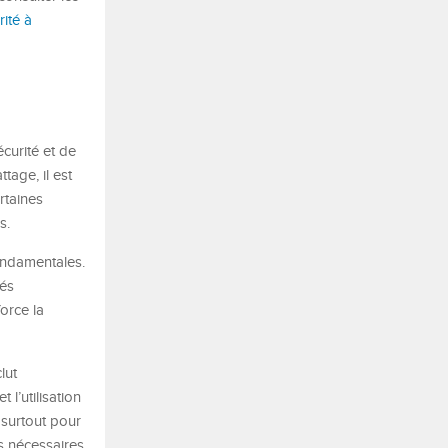
ité à
écurité et de
tage, il est
rtaines
s.
ondamentales.
tés
orce la
lut
 l’utilisation
surtout pour
s nécessaires