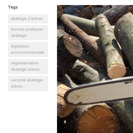
Tags
abattage d'arbres
bonnes pratiques
abattage
législation
environnementale
réglementation
abattage arbres
sécurité abattage
arbres