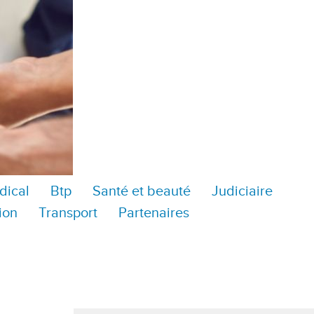
dical
Btp
Santé et beauté
Judiciaire
ion
Transport
Partenaires