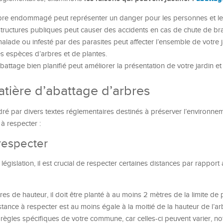
re endommagé peut représenter un danger pour les personnes et le
astructures publiques peut causer des accidents en cas de chute de br
lade ou infesté par des parasites peut affecter l’ensemble de votre j
 espèces d’arbres et de plantes.
battage bien planifié peut améliorer la présentation de votre jardin et
tière d’abattage d’arbres
dré par divers textes réglementaires destinés à préserver l’environnem
 à respecter :
respecter
égislation, il est crucial de respecter certaines distances par rapport
s de hauteur, il doit être planté à au moins 2 mètres de la limite de 
stance à respecter est au moins égale à la moitié de la hauteur de l’ar
es règles spécifiques de votre commune, car celles-ci peuvent varier, 