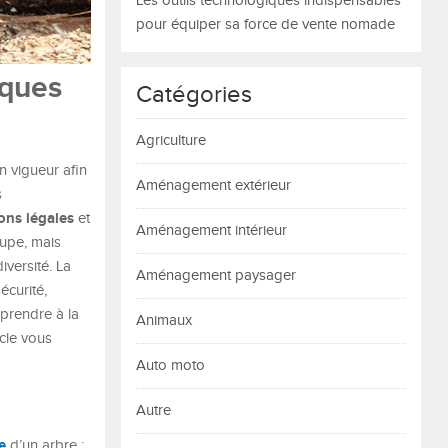
Les outils technologiques indispensables
pour équiper sa force de vente nomade
iques
Catégories
Agriculture
n vigueur afin
Aménagement extérieur
s
ons légales
et
Aménagement intérieur
oupe, mais
versité. La
Aménagement paysager
écurité,
 prendre à la
Animaux
icle vous
Auto moto
Autre
e
d’un arbre :