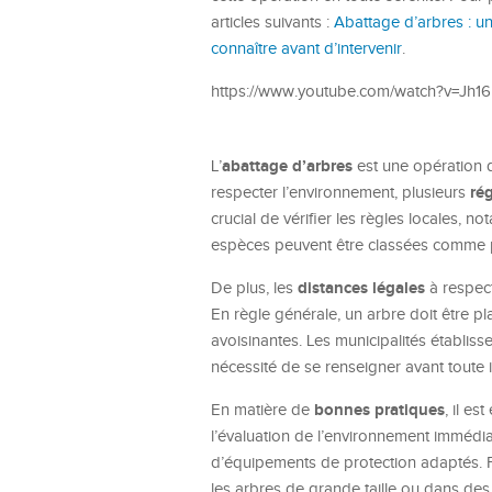
articles suivants :
Abattage d’arbres : un
connaître avant d’intervenir
.
https://www.youtube.com/watch?v=Jh1
abattage d’arbres
L’
est une opération dé
ré
respecter l’environnement, plusieurs
crucial de vérifier les règles locales, 
espèces peuvent être classées comme pr
distances légales
De plus, les
à respect
En règle générale, un arbre doit être pl
avoisinantes. Les municipalités établiss
nécessité de se renseigner avant toute i
bonnes pratiques
En matière de
, il es
l’évaluation de l’environnement immédiat, 
d’équipements de protection adaptés. 
les arbres de grande taille ou dans d