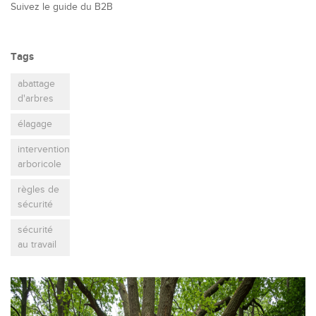
Suivez le guide du B2B
Tags
abattage
d'arbres
élagage
intervention
arboricole
règles de
sécurité
sécurité
au travail