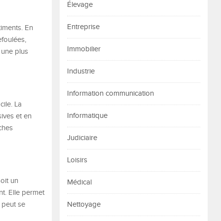
Élevage
Entreprise
timents. En
foulées,
Immobilier
 une plus
Industrie
Information communication
ile. La
Informatique
sives et en
âches
Judiciaire
Loisirs
oit un
Médical
t. Elle permet
 peut se
Nettoyage