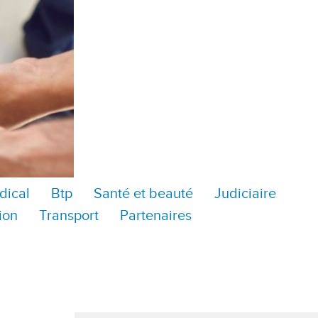
dical
Btp
Santé et beauté
Judiciaire
ion
Transport
Partenaires