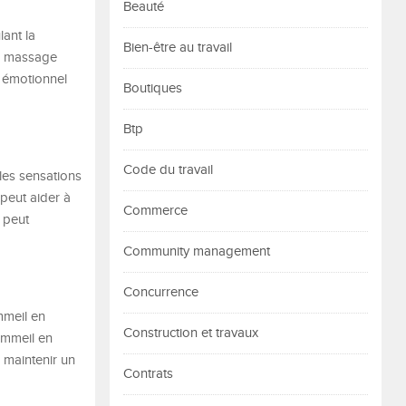
Beauté
ant la
Bien-être au travail
le massage
t émotionnel
Boutiques
Btp
Code du travail
les sensations
peut aider à
Commerce
a peut
Community management
Concurrence
mmeil en
Construction et travaux
ommeil en
 maintenir un
Contrats