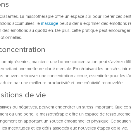
ons
crasantes. La massothérapie offre un espace sûr pour libérer ces sen
nsions accumulées, le
massage
peut aider à exprimer des émotions re
on des émotions au quotidien. De plus, cette pratique peut encourager
motionnelles.
 concentration
omniprésentes, maintenir une bonne concentration peut s’avérer diffic
ermettant une meilleure clarté mentale. En réduisant les pensées intru
idus peuvent retrouver une concentration accrue, essentielle pour les t
duire par une meilleure productivité et une créativité renouvelée.
nsitions de vie
positives ou négatives, peuvent engendrer un stress important. Que ce s
nt ou une perte, la massothérapie offre un espace de ressourcemen
angement en apportant un soutien émotionnel et physique. Ce soutien
les incertitudes et les défis associés aux nouvelles étapes de la vie.