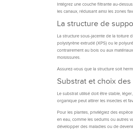
Intégrez une couche filtrante au-dessu
les canaux, réduisant ainsi les zones f
La structure de suppor
La structure sous-jacente de la toiture 
polystyrène extrudé (XPS) ou le polyurét
contrairement au bois ou aux matériaux p
moisissures.
Assurez-vous que la structure soit hermé
Substrat et choix des 
Le substrat utilisé doit être stable, lége
organique peut attirer les insectes et fa
Pour les plantes, privilégiez des espèce
en eau, comme les sedums ou autres var
développer des maladies ou de devenir 