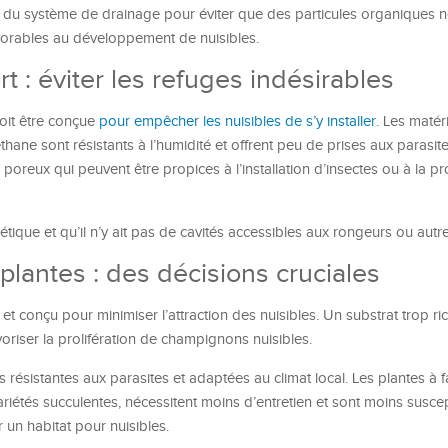
s du système de drainage pour éviter que des particules organiques 
avorables au développement de nuisibles.
t : éviter les refuges indésirables
doit être conçue
pour empêcher les nuisibles de s’y installer
. Les maté
hane sont résistants à l’humidité et offrent peu de prises aux parasite
oreux qui peuvent être propices à l’installation d’insectes ou à la pro
tique et qu’il n’y ait pas de cavités accessibles aux rongeurs ou autre
plantes : des décisions cruciales
r, et conçu pour minimiser l’attraction des nuisibles. Un substrat trop r
voriser la prolifération de champignons nuisibles.
s résistantes aux parasites et adaptées au climat local. Les plantes à 
iétés succulentes, nécessitent moins d’entretien et sont moins susce
un habitat pour nuisibles.