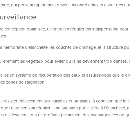
pide, qui peuvent rapidement devenir incontrôlables et attirer des nui
surveillance
e conception optimisée, un entretien régulier est indispensable pour 
ues :
 la membrane d’étanchéité, les couches de drainage, et la structure po
gulièrement les végétaux pour éviter qu’ils ne deviennent trop denses, o
stallez un système de récupération des eaux et assurez-vous que le d
les zones de stagnation.
 résister efficacement aux nuisibles et parasites, à condition que le 
 que l’entretien soit régulier. Une attention particulière à l’étanchéité, 
ques d’infestation, tout en profitant pleinement des avantages écologiq