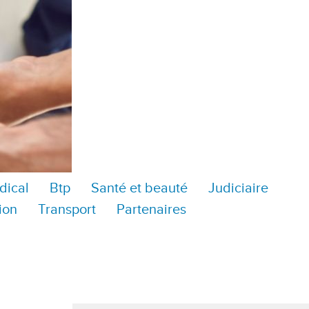
dical
Btp
Santé et beauté
Judiciaire
ion
Transport
Partenaires