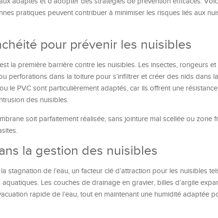
iaux adaptés et d’adopter des stratégies de prévention efficaces. Voi
nnes pratiques peuvent contribuer à minimiser les risques liés aux nuis
chéité pour prévenir les nuisibles
t la première barrière contre les nuisibles. Les insectes, rongeurs et
u perforations dans la toiture pour s’infiltrer et créer des nids dans la
 le PVC sont particulièrement adaptés, car ils offrent une résistanc
ntrusion des nuisibles.
mbrane soit parfaitement réalisée, sans jointure mal scellée ou zone fr
sites.
ans la gestion des nuisibles
 stagnation de l’eau, un facteur clé d’attraction pour les nuisibles tel
 aquatiques. Les couches de drainage en gravier, billes d’argile exp
vacuation rapide de l’eau, tout en maintenant une humidité adaptée po