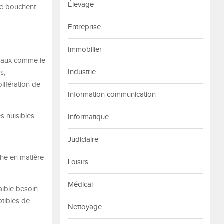
Élevage
ne bouchent
Entreprise
Immobilier
riaux comme le
Industrie
s,
lifération de
Information communication
s nuisibles.
Informatique
Judiciaire
iche en matière
Loisirs
Médical
faible besoin
ptibles de
Nettoyage