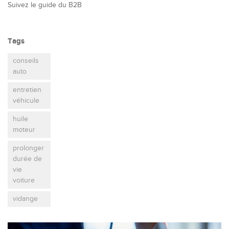
Suivez le guide du B2B
Tags
conseils
auto
entretien
véhicule
huile
moteur
prolonger
durée de
vie
voiture
vidange