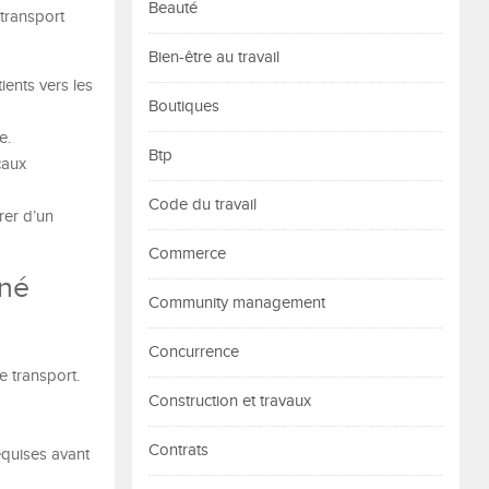
Beauté
 transport
Bien-être au travail
ients vers les
Boutiques
e.
Btp
caux
Code du travail
rer d’un
Commerce
nné
Community management
Concurrence
e transport.
Construction et travaux
Contrats
equises avant