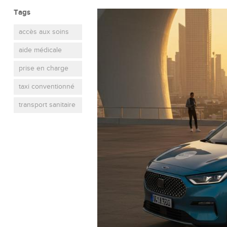
Tags
accès aux soins
aide médicale
prise en charge
taxi conventionné
transport sanitaire