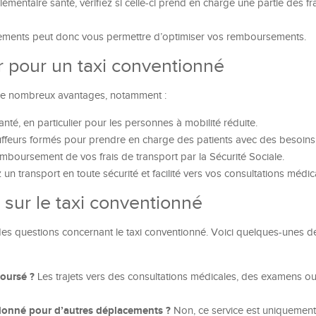
émentaire santé, vérifiez si celle-ci prend en charge une partie des fr
ements peut donc vous permettre d’optimiser vos remboursements.
r pour un taxi conventionné
 de nombreux avantages, notamment :
nté, en particulier pour les personnes à mobilité réduite.
ffeurs formés pour prendre en charge des patients avec des besoins 
remboursement de vos frais de transport par la Sécurité Sociale.
un transport en toute sécurité et facilité vers vos consultations médic
sur le taxi conventionné
 questions concernant le taxi conventionné. Voici quelques-unes d
boursé ?
Les trajets vers des consultations médicales, des examens o
tionné pour d’autres déplacements ?
Non, ce service est uniquement