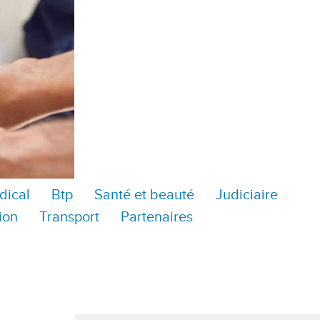
dical
Btp
Santé et beauté
Judiciaire
ion
Transport
Partenaires