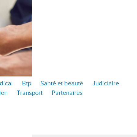
dical
Btp
Santé et beauté
Judiciaire
ion
Transport
Partenaires