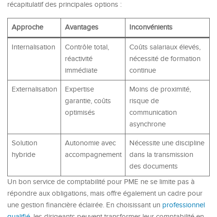
récapitulatif des principales options :
Approche
Avantages
Inconvénients
Internalisation
Contrôle total,
Coûts salariaux élevés,
réactivité
nécessité de formation
immédiate
continue
Externalisation
Expertise
Moins de proximité,
garantie, coûts
risque de
optimisés
communication
asynchrone
Solution
Autonomie avec
Nécessite une discipline
hybride
accompagnement
dans la transmission
des documents
Un bon service de comptabilité pour PME ne se limite pas à
répondre aux obligations, mais offre également un cadre pour
une gestion financière éclairée. En choisissant un
professionnel
qualifié
, les dirigeants peuvent transformer leur comptabilité en