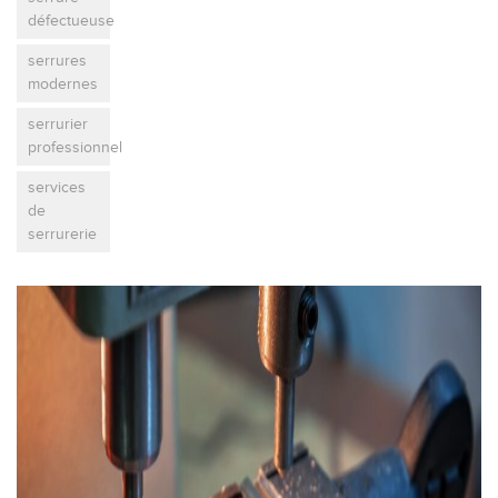
défectueuse
serrures
modernes
serrurier
professionnel
services
de
serrurerie