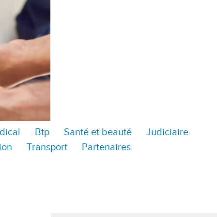
dical
Btp
Santé et beauté
Judiciaire
ion
Transport
Partenaires