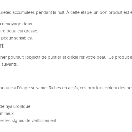
retés accumulées pendant la nuit. À cette étape, un bon produit est es
un nettoyage doux.
tre peau est grasse.
 peaux sensibles.
nt
oner
poursuit l’objectif de purifier et d’éclairer votre peau. Ce produit a
 suivants.
eau est l’étape suivante. Riches en actifs, ces produits ciblent des b
de hyaluronique.
umineux.
r les signes de vieillissement.