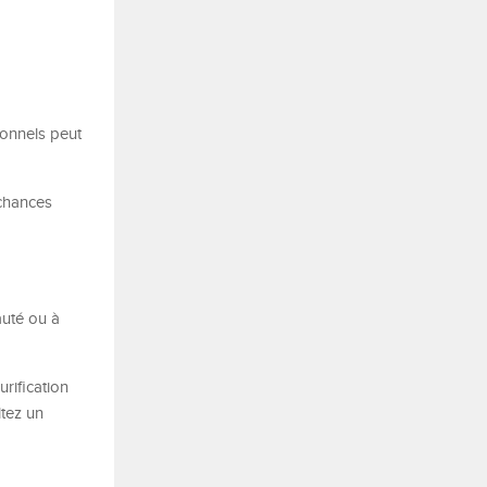
ionnels peut
 chances
auté ou à
urification
ltez un