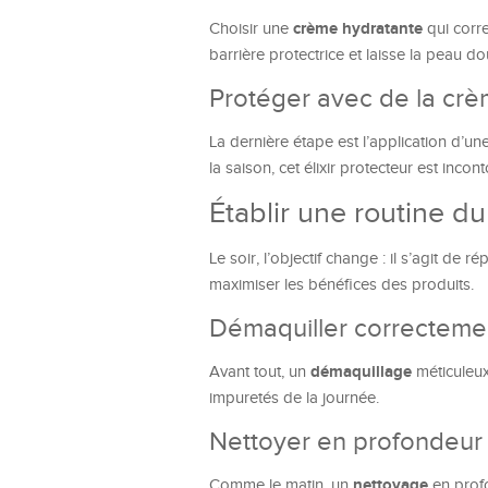
crème hydratante
Choisir une
qui corr
barrière protectrice et laisse la peau do
Protéger avec de la crè
La dernière étape est l’application d’un
la saison, cet élixir protecteur est incon
Établir une routine du
Le soir, l’objectif change : il s’agit de
maximiser les bénéfices des produits.
Démaquiller correcteme
démaquillage
Avant tout, un
méticuleux 
impuretés de la journée.
Nettoyer en profondeur
nettoyage
Comme le matin, un
en profo