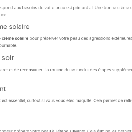
espond aux besoins de votre peau est primordial. Une bonne crème 
uce.
me solaire
crème solaire
e
pour préserver votre peau des agressions extérieures
tournable.
 soir
 réparer et de reconstituer. La routine du soir inclut des étapes supplém
nt
est essentiel, surtout si vous vous êtes maquillé. Cela permet de retir
ndeur prépare votre peau à l’étape suivante. Cela élimine les dernier