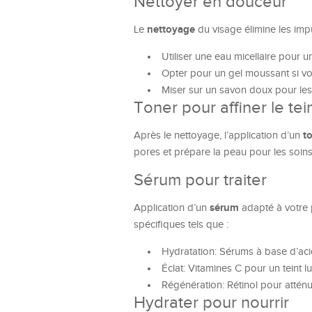
Nettoyer en douceur
nettoyage
Le
du visage élimine les impu
Utiliser une eau micellaire pour 
Opter pour un gel moussant si vo
Miser sur un savon doux pour les
Toner pour affiner le tei
t
Après le nettoyage, l’application d’un
pores et prépare la peau pour les soins
Sérum pour traiter
sérum
Application d’un
adapté à votre p
spécifiques tels que :
Hydratation: Sérums à base d’aci
Éclat: Vitamines C pour un teint l
Régénération: Rétinol pour atténue
Hydrater pour nourrir