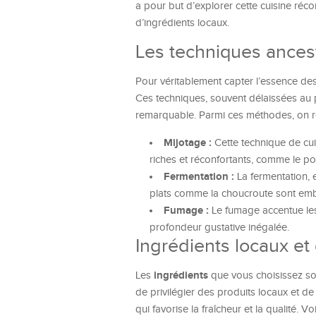
a pour but d’explorer cette cuisine réco
d’ingrédients locaux.
Les techniques ancest
Pour véritablement capter l’essence des r
Ces techniques, souvent délaissées au p
remarquable. Parmi ces méthodes, on r
Mijotage :
Cette technique de cuis
riches et réconfortants, comme le p
Fermentation :
La fermentation, e
plats comme la choucroute sont emb
Fumage :
Le fumage accentue les 
profondeur gustative inégalée.
Ingrédients locaux et 
ingrédients
Les
que vous choisissez son
de privilégier des produits locaux et de
qui favorise la fraîcheur et la qualité.