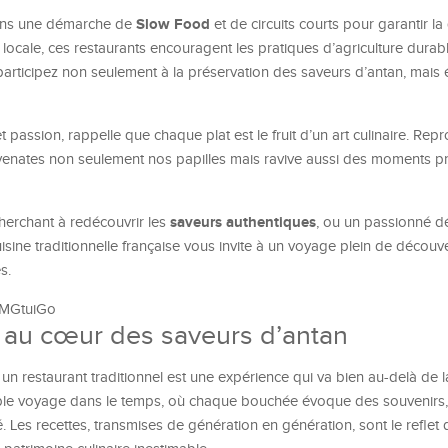
Slow Food
 dans une démarche de
et de circuits courts pour garantir la
 locale, ces restaurants encouragent les pratiques d’agriculture durab
participez non seulement à la préservation des saveurs d’antan, mais 
 passion, rappelle que chaque plat est le fruit d’un art culinaire. Rep
juvenates non seulement nos papilles mais ravive aussi des moments p
saveurs authentiques
herchant à redécouvrir les
, ou un passionné d
uisine traditionnelle française vous invite à un voyage plein de découve
s.
8MGtuiGo
e au cœur des saveurs d’antan
un restaurant traditionnel est une expérience qui va bien au-delà de l
ble voyage dans le temps, où chaque bouchée évoque des souvenirs, 
. Les recettes, transmises de génération en génération, sont le reflet d