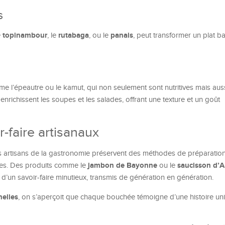
s
topinambour
rutabaga
panais
e
, le
, ou le
, peut transformer un plat b
 l’épeautre ou le kamut, qui non seulement sont nutritives mais auss
nrichissent les soupes et les salades, offrant une texture et un goût
-faire artisanaux
s artisans de la gastronomie préservent des méthodes de préparation
jambon de Bayonne
saucisson d’A
ires. Des produits comme le
ou le
at d’un savoir-faire minutieux, transmis de génération en génération.
nelles
, on s’aperçoit que chaque bouchée témoigne d’une histoire uni