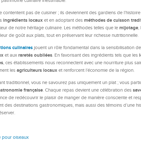
 patrimoine culinaire inestimable.
 contentent pas de cuisiner ; ils deviennent des gardiens de l’histoire
ingrédients locaux
méthodes de cuisson tradi
es
et en adoptant des
mijotage
ur de notre héritage culinaire. Les méthodes telles que le
,
r de goût aux plats, tout en préservant leur richesse nutritionnelle.
tions culinaires
jouent un rôle fondamental dans la sensibilisation d
ux
raretés oubliées
et aux
. En favorisant des ingrédients tels que les
es
, ces établissements nous reconnectent avec une nourriture plus sai
agriculteurs locaux
nnent les
et renforcent l’économie de la région.
t traditionnel, vous ne savourez pas uniquement un plat ; vous parti
stronomie française
sav
. Chaque repas devient une célébration des
ance de redécouvrir le plaisir de manger de manière consciente et re
nt des destinations gastronomiques, mais aussi des témoins d’une hist
éserver.
e pour oiseaux