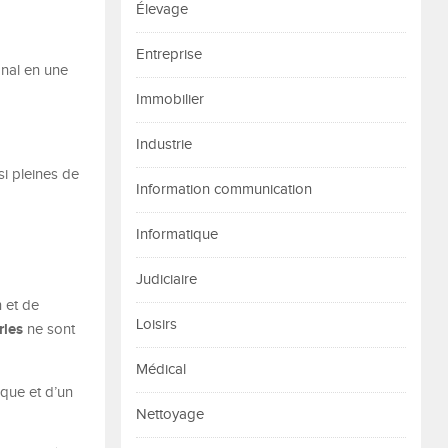
Élevage
Entreprise
anal en une
Immobilier
Industrie
i pleines de
Information communication
Informatique
Judiciaire
 et de
Loisirs
rles
ne sont
Médical
que et d’un
Nettoyage