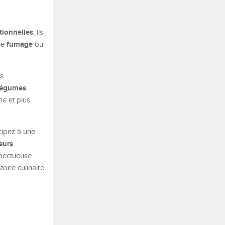
tionnelles
, ils
fumage
 le
ou
es
légumes
ne et plus
cipez à une
eurs
spectueuse.
oire culinaire