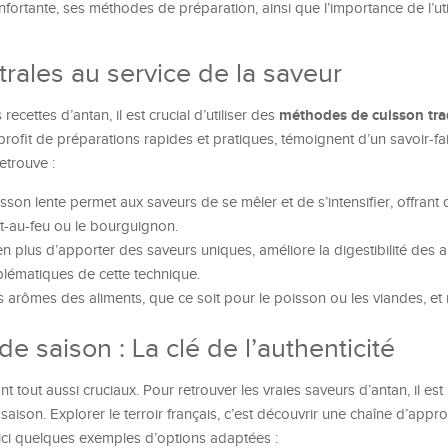
nfortante, ses méthodes de préparation, ainsi que l’importance de l’uti
rales au service de la saveur
méthodes de cuisson tra
ecettes d’antan, il est crucial d’utiliser des
rofit de préparations rapides et pratiques, témoignent d’un savoir-fa
etrouve :
son lente permet aux saveurs de se mêler et de s’intensifier, offrant 
ot-au-feu ou le bourguignon.
n plus d’apporter des saveurs uniques, améliore la digestibilité des 
lématiques de cette technique.
arômes des aliments, que ce soit pour le poisson ou les viandes, et 
de saison : La clé de l’authenticité
t tout aussi cruciaux. Pour retrouver les vraies saveurs d’antan, il 
 saison. Explorer le terroir français, c’est découvrir une chaîne d’app
 Voici quelques exemples d’options adaptées :