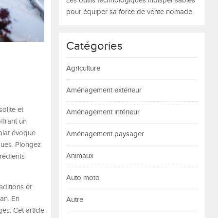
Les outils technologiques indispensables
pour équiper sa force de vente nomade
Catégories
Agriculture
Aménagement extérieur
olite et
Aménagement intérieur
ffrant un
 plat évoque
Aménagement paysager
iques. Plongez
Animaux
rédients
Auto moto
aditions et
tan. En
Autre
es. Cet article