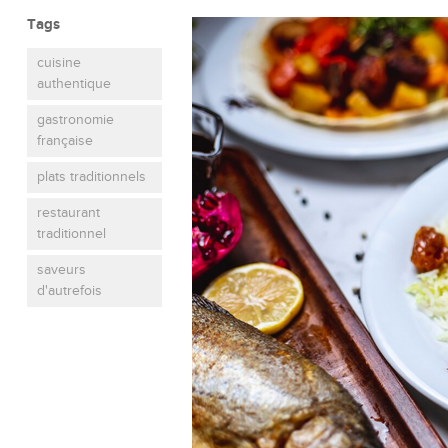
Tags
cuisine
authentique
gastronomie
française
plats traditionnels
restaurant
traditionnel
saveurs
d'autrefois