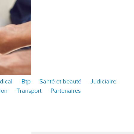
dical
Btp
Santé et beauté
Judiciaire
ion
Transport
Partenaires