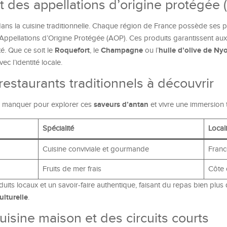
et des appellations d’origine protégée
ans la cuisine traditionnelle. Chaque région de France possède ses 
 Appellations d’Origine Protégée (AOP). Ces produits garantissent aux
Roquefort
Champagne
huile d’olive de Ny
té. Que ce soit le
, le
ou l’
c l’identité locale.
restaurants traditionnels à découvrir
saveurs d’antan
s manquer pour explorer ces
et vivre une immersion t
Spécialité
Local
Cuisine conviviale et gourmande
Franc
Fruits de mer frais
Côte 
its locaux et un savoir-faire authentique, faisant du repas bien plus
ulturelle
.
uisine maison et des circuits courts