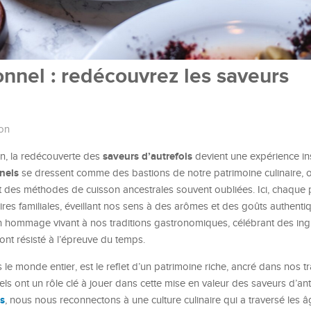
onnel : redécouvrez les saveurs
ion
saveurs d’autrefois
n, la redécouverte des
devient une expérience ins
nnels
se dressent comme des bastions de notre patrimoine culinaire, o
et des méthodes de cuisson ancestrales souvent oubliées. Ici, chaque
ires familiales, éveillant nos sens à des arômes et des goûts authent
 un hommage vivant à nos traditions gastronomiques, célébrant des ing
ont résisté à l’épreuve du temps.
e monde entier, est le reflet d’un patrimoine riche, ancré dans nos tr
nnels ont un rôle clé à jouer dans cette mise en valeur des saveurs d’an
s
, nous nous reconnectons à une culture culinaire qui a traversé les âg