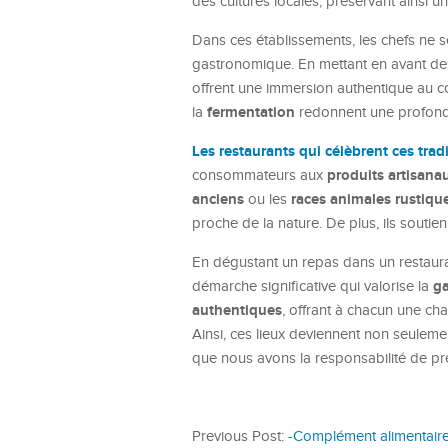
des cultures locales, préservant ainsi un
Dans ces établissements, les chefs ne se
gastronomique. En mettant en avant d
offrent une immersion authentique au cœ
fermentation
la
redonnent une profondeu
Les restaurants qui célèbrent ces tradi
produits artisana
consommateurs aux
anciens
races animales rustiqu
ou les
proche de la nature. De plus, ils soutie
En dégustant un repas dans un restauran
ga
démarche significative qui valorise la
authentiques
, offrant à chacun une ch
Ainsi, ces lieux deviennent non seuleme
que nous avons la responsabilité de pr
Previous Post:
-Complément alimentair