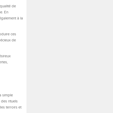
 qualité de
le. En
également à la
roduire ces
récieux de
ésireux
rtes,
a simple
des rituels
es terroirs et