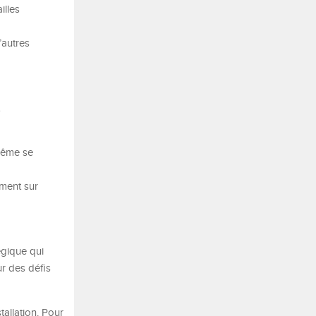
illes
’autres
 même se
ment sur
égique qui
ur des défis
allation. Pour