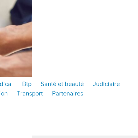
dical
Btp
Santé et beauté
Judiciaire
ion
Transport
Partenaires