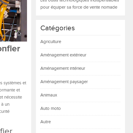
Les outils technologiques indispensables
pour équiper sa force de vente nomade
Catégories
Agriculture
nfier
Aménagement extérieur
Aménagement intérieur
Aménagement paysager
es systèmes et
formante et
Animaux
et nécessite
à un
Auto moto
urité
Autre
fier