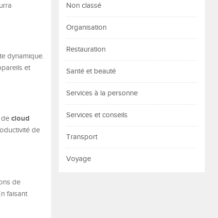
urra
Non classé
Organisation
Restauration
ette dynamique.
pareils et
Santé et beauté
Services à la personne
Services et conseils
cloud
s de
oductivité de
Transport
Voyage
ions de
n faisant