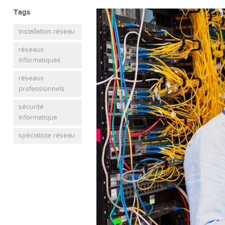
Tags
installation réseau
réseaux
informatiques
réseaux
professionnels
sécurité
informatique
spécialiste réseau