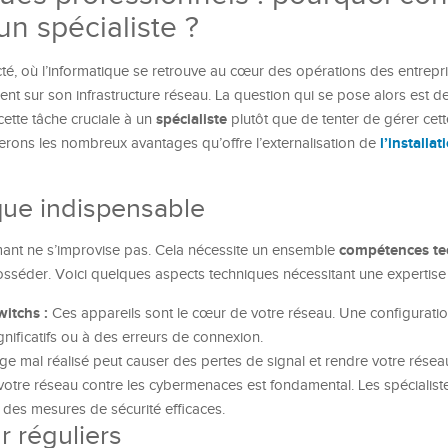
 un spécialiste ?
, où l’informatique se retrouve au cœur des opérations des entrepr
nt sur son infrastructure réseau. La question qui se pose alors est de
spécialiste
cette tâche cruciale à un
plutôt que de tenter de gérer cette
l’installa
orerons les nombreux avantages qu’offre l’externalisation de
que indispensable
compétences te
rmant ne s’improvise pas. Cela nécessite un ensemble
séder. Voici quelques aspects techniques nécessitant une expertise 
witchs :
Ces appareils sont le cœur de votre réseau. Une configurati
nificatifs ou à des erreurs de connexion.
e mal réalisé peut causer des pertes de signal et rendre votre réseau
otre réseau contre les cybermenaces est fondamental. Les spécialist
des mesures de sécurité efficaces.
r réguliers