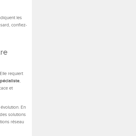
ndiquent les
sard, confiez-
tre
Elle requiert
pécialiste
,
cace et
évolution. En
des solutions
tions réseau