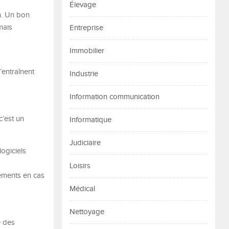
Élevage
n. Un bon
mais
Entreprise
Immobilier
’entraînent
Industrie
Information communication
c’est un
Informatique
Judiciaire
logiciels
Loisirs
ements en cas
Médical
Nettoyage
 des