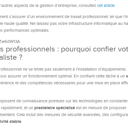
 d’autres aspects de la gestion d’entreprise, consultez
cet article
.
ement s’assurer d’un environnement de travail professionnel, tel que l’i
e haute qualité. Ne laissez pas votre infrastructure informatique au ha
des performances optimales.
3BZw6dW13A
 professionnels : pourquoi confier vo
aliste ?
ofessionnel ne se limite pas seulement à l’installation d’équipements. 
s
ur assurer un fonctionnement optimal. En confiant cette tâche à un
xpérience et des compétences nécessaires pour une mise en place effi
isposent de connaissance pointues sur les technologies en constante 
prestataire spécialisé
 rapidement, et un
est en mesure de proposer 
sentent. Cela inclut des mesures de sécurité avancées, des configura
vité stable
.