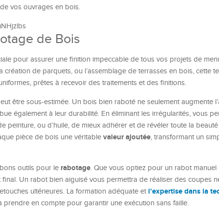
é de vos ouvrages en bois.
uNHjzlbs
botage de Bois
iale pour assurer une finition impeccable de tous vos projets de men
la création de parquets, ou l’assemblage de terrasses en bois, cette t
uniformes, prêtes à recevoir des traitements et des finitions.
eut être sous-estimée. Un bois bien raboté ne seulement augmente l
bue également à leur durabilité. En éliminant les irrégularités, vous pe
s, de peinture, ou d’huile, de mieux adhérer et de révéler toute la beaut
valeur ajoutée
que pièce de bois une véritable
, transformant un sim
rabotage
 bons outils pour le
. Que vous optiez pour un rabot manuel 
ltat final. Un rabot bien aiguisé vous permettra de réaliser des coupes n
l’expertise dans la t
 retouches ultérieures. La formation adéquate et
 prendre en compte pour garantir une exécution sans faille.