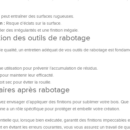
 peut entraîner des surfaces rugueuses.
n :
Risque d’éclats sur la surface.
r des irrégularités et une finition inégale.
tion des outils de rabotage
de qualité, un entretien adéquat de vos outils de rabotage est fondame
 utilisation pour prévenir l’accumulation de résidus.
our maintenir leur efficacité.
 sec pour éviter la rouille.
aires après rabotage
ez envisager d’appliquer des finitions pour sublimer votre bois. Que c
une a un rôle spécifique pour protéger et embellir votre création.
ielle qui, lorsque bien exécutée, garantit des finitions impeccables e
 en évitant les erreurs courantes, vous vous assurez un travail de qual