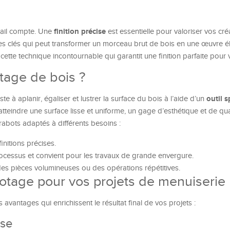
finition précise
tail compte. Une
est essentielle pour valoriser vos cré
es clés qui peut transformer un morceau brut de bois en une œuvre é
ette technique incontournable qui garantit une finition parfaite pour 
tage de bois ?
outil s
e à aplanir, égaliser et lustrer la surface du bois à l’aide d’un
teindre une surface lisse et uniforme, un gage d’esthétique et de qua
e rabots adaptés à différents besoins :
initions précises.
ocessus et convient pour les travaux de grande envergure.
es pièces volumineuses ou des opérations répétitives.
otage pour vos projets de menuiserie
avantages qui enrichissent le résultat final de vos projets :
sse