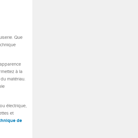
uiserie. Que
echnique
’apparence
rmettez à la
é du matériau.
ple
ou électrique,
ettes et
echnique de