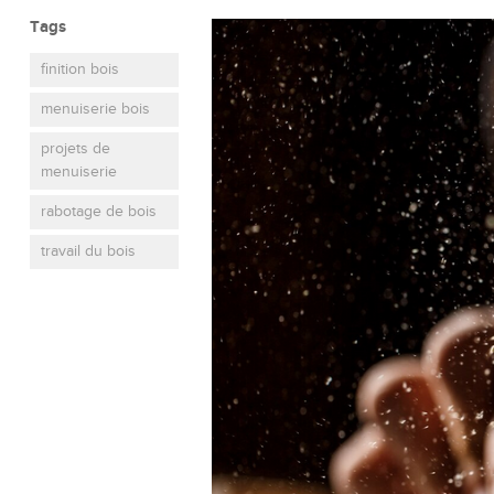
Tags
finition bois
menuiserie bois
projets de
menuiserie
rabotage de bois
travail du bois