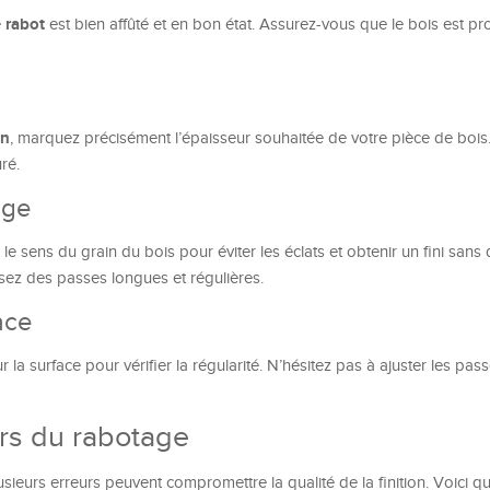
rabot
e
est bien affûté et en bon état. Assurez-vous que le bois est pr
on
, marquez précisément l’épaisseur souhaitée de votre pièce de bois
ré.
age
 le sens du grain du bois pour éviter les éclats et obtenir un fini sans 
ez des passes longues et régulières.
face
 la surface pour vérifier la régularité. N’hésitez pas à ajuster les pas
ors du rabotage
sieurs erreurs peuvent compromettre la qualité de la finition. Voici q