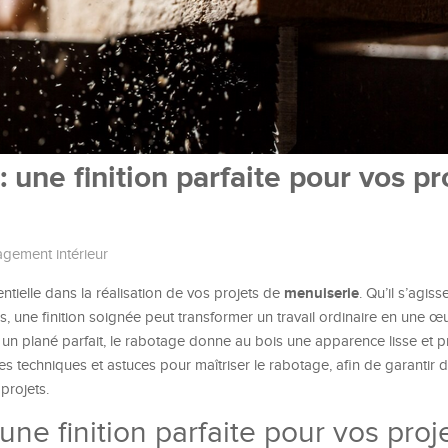
 une finition parfaite pour vos pr
gement intérieur
menuiserie
ntielle dans la réalisation de vos projets de
. Qu’il s’agis
, une finition soignée peut transformer un travail ordinaire en une œu
nt un plané parfait, le rabotage donne au bois une apparence lisse et p
s techniques et astuces pour maîtriser le rabotage, afin de garantir d
projets.
une finition parfaite pour vos proj