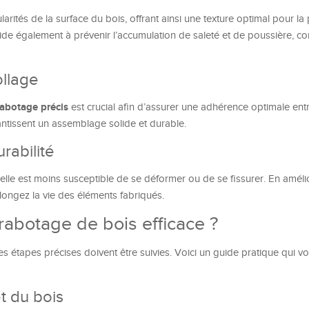
arités de la surface du bois, offrant ainsi une texture optimal pour la 
 aide également à prévenir l’accumulation de saleté et de poussière, co
ollage
rabotage précis
est crucial afin d’assurer une adhérence optimale entr
antissent un assemblage solide et durable.
rabilité
lle est moins susceptible de se déformer ou de se fissurer. En amélio
longez la vie des éléments fabriqués.
abotage de bois efficace ?
es étapes précises doivent être suivies. Voici un guide pratique qui v
et du bois