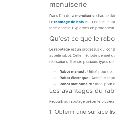
menuiserie
menuiserie
Dans l’art de la
, chaque dé
rabotage de bois
Le
est l’une des étap
fonctionnelle. Explorons en profondeur c
Qu’est-ce que le rabo
rabotage
Le
est un processus qui consist
appelé rabot. Cette méthode permet d’at
réalisations. Il existe plusieurs types d
Rabot manuel :
Utilisé pour des f
Rabot électrique :
Accélère le pr
Rabot stationnaire :
Idéal pour d
Les avantages du rab
Recourir au rabotage présente plusieurs 
1. Obtenir une surface li