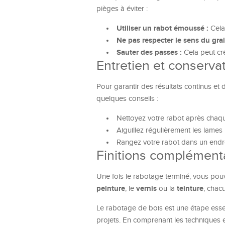
pièges à éviter :
Utiliser un rabot émoussé :
Cela
Ne pas respecter le sens du grai
Sauter des passes :
Cela peut crée
Entretien et conserva
Pour garantir des résultats continus et 
quelques conseils :
Nettoyez votre rabot après chaque
Aiguillez régulièrement les lames p
Rangez votre rabot dans un endroit
Finitions complément
Une fois le rabotage terminé, vous pouv
peinture
vernis
teinture
, le
ou la
, chac
Le rabotage de bois est une étape essent
projets. En comprenant les techniques et