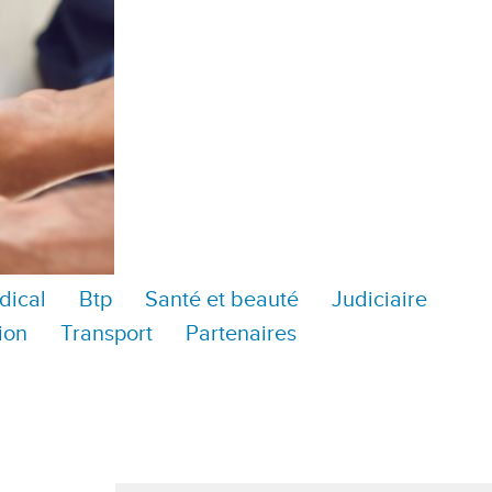
dical
Btp
Santé et beauté
Judiciaire
ion
Transport
Partenaires