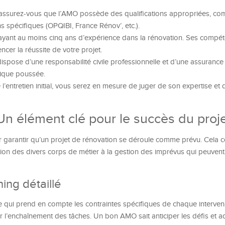
assurez-vous que l’AMO possède des qualifications appropriées, c
s spécifiques (OPQIBI, France Rénov’, etc.).
 ayant au moins cinq ans d’expérience dans la rénovation. Ses compé
cer la réussite de votre projet.
dispose d’une responsabilité civile professionnelle et d’une assuranc
hnique poussée.
l’entretien initial, vous serez en mesure de juger de son expertise et
 Un élément clé pour le succès du proj
r garantir qu’un projet de rénovation se déroule comme prévu. Cela
nation des divers corps de métier à la gestion des imprévus qui peuvent
ing détaillé
e qui prend en compte les contraintes spécifiques de chaque interven
er l’enchaînement des tâches. Un bon AMO sait anticiper les défis et a