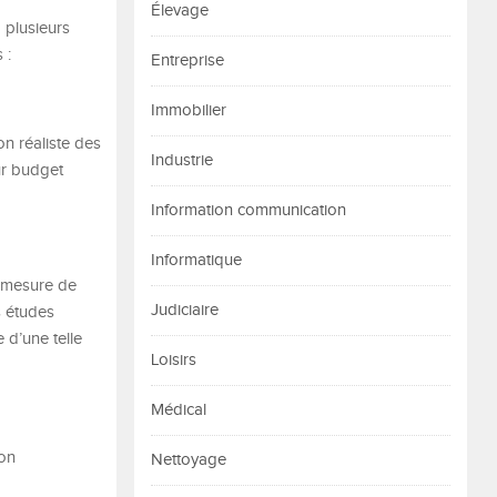
Élevage
à plusieurs
 :
Entreprise
Immobilier
on réaliste des
Industrie
ur budget
Information communication
Informatique
n mesure de
Judiciaire
s études
 d’une telle
Loisirs
Médical
bon
Nettoyage