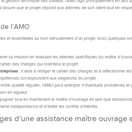
 la gestion technique des travaux, l’AMO agit principalement en tant q
 s’assure que le projet répond aux attentes de son client tout en respe
s de l’AMO
ées et essentielles au bon déroulement d’un projet. Voici quelques-u
ame sa mission en évaluant les attentes spécifiques du maître d’ouvra
ahier des charges qui orientera le projet.
ntreprises
: il aide à rédiger le cahier des charges et à sélectionner les
compétences correspondent aux exigences du projet.
ntrôle qualité régulier, l’AMO peut anticiper d’éventuels problèmes et 
tion en vigueur.
pagner tout en maintenant le maître d’ouvrage en tant que décisionnai
ine indépendance et d’éviter les conflits d’intérêts.
ages d’une assistance maître ouvrage 