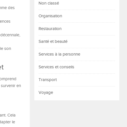
Non classé
omme des
Organisation
tences
Restauration
e décennale,
Santé et beauté
 de son
Services à la personne
et
Services et conseils
 comprend
Transport
 survenir en
Voyage
ant. Cela
dapter le