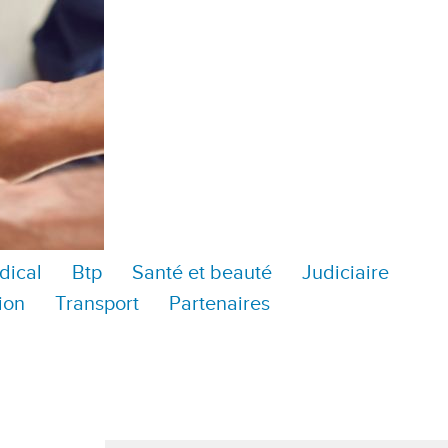
dical
Btp
Santé et beauté
Judiciaire
ion
Transport
Partenaires