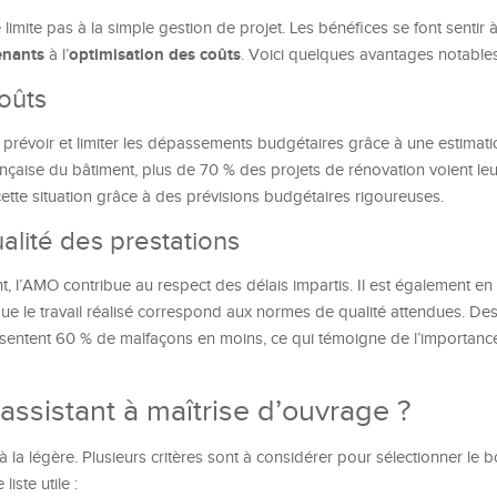
limite pas à la simple gestion de projet. Les bénéfices se font sentir 
enants
optimisation des coûts
à l’
. Voici quelques avantages notables
oûts
 prévoir et limiter les dépassements budgétaires grâce à une estimati
rançaise du bâtiment, plus de 70 % des projets de rénovation voient le
r cette situation grâce à des prévisions budgétaires rigoureuses.
alité des prestations
nt, l’AMO contribue au respect des délais impartis. Il est également e
que le travail réalisé correspond aux normes de qualité attendues. De
entent 60 % de malfaçons en moins, ce qui témoigne de l’importance
ssistant à maîtrise d’ouvrage ?
à la légère. Plusieurs critères sont à considérer pour sélectionner le 
iste utile :