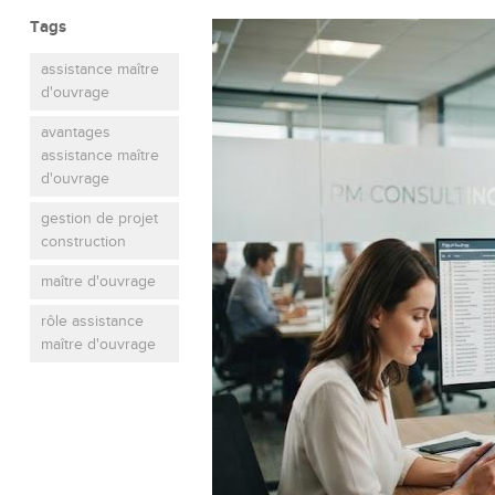
Tags
assistance maître
d'ouvrage
avantages
assistance maître
d'ouvrage
gestion de projet
construction
maître d'ouvrage
rôle assistance
maître d'ouvrage