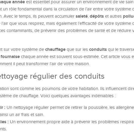
chaque année
est essentiel pour assurer un environnement de vie sain
nt un rôle fondamental dans la circulation de l’air entre votre système
saleté
dépôts
pollu
on. Avec le temps, ils peuvent accumuler
,
et autres
’air que vous respirez, mais également l’efficacité de votre système 
 ces contaminants, de prévenir des problèmes de santé et de réduire 
chauffage
conduits
nt sur votre système de
que sur les
qui le traverse
 fournaise
chaque année est souvent sous-estimée. Cet article vous e
ment il peut transformer l’air de votre maison.
ttoyage régulier des conduits
ation sont comme les poumons de votre habitation. Ils influencent dir
 système de chauffage. Voici quelques avantages indéniables :
r :
Un nettoyage régulier permet de retirer la poussière, les allergène
si un air frais et sain.
ies :
Un environnement propre aide à prévenir les problèmes respirat
nts.