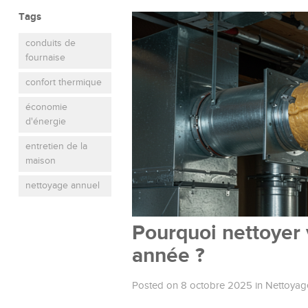
Tags
conduits de
fournaise
confort thermique
économie
d'énergie
entretien de la
maison
nettoyage annuel
Pourquoi nettoyer 
année ?
Posted on 8 octobre 2025
in
Nettoyag