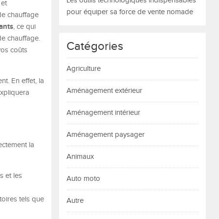
Les outils technologiques indispensables
 et
pour équiper sa force de vente nomade
 de chauffage
ants
, ce qui
de chauffage.
Catégories
vos coûts
Agriculture
nt. En effet, la
Aménagement extérieur
xpliquera
Aménagement intérieur
Aménagement paysager
ectement la
Animaux
s et les
Auto moto
oires tels que
Autre