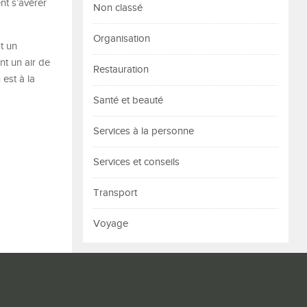
nt s’avérer
Non classé
Organisation
t un
nt un air de
Restauration
 est à la
Santé et beauté
Services à la personne
Services et conseils
Transport
Voyage