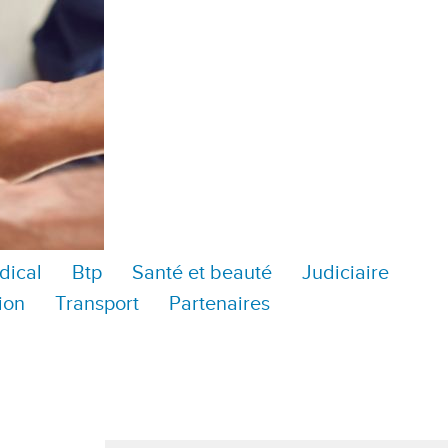
dical
Btp
Santé et beauté
Judiciaire
ion
Transport
Partenaires