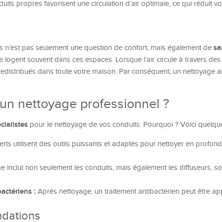
its propres favorisent une circulation d’air optimale, ce qui réduit v
sa
its n’est pas seulement une question de confort, mais également de
se logent souvent dans ces espaces. Lorsque l’air circule à travers des
 redistribués dans toute votre maison. Par conséquent, un nettoyage 
n nettoyage professionnel ?
cialistes
pour le nettoyage de vos conduits. Pourquoi ? Voici quelque
rts utilisent des outils puissants et adaptés pour nettoyer en profond
 inclut non seulement les conduits, mais également les diffuseurs, sor
actériens :
Après nettoyage, un traitement antibactérien peut être ap
dations