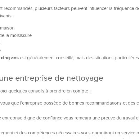
nt recommandés, plusieurs facteurs peuvent influencer la fréquence d
vants :
 maison
de la moisissure
s
e
 cinq ans
est généralement conseillé, mais des situations particulière
 une entreprise de nettoyage
voici quelques conseils à prendre en compte :
vous que l’entreprise possède de bonnes recommandations et des cer
entreprise digne de confiance vous remettra une preuve du travail ef
ipement et des compétences nécessaires vous garantiront un service o