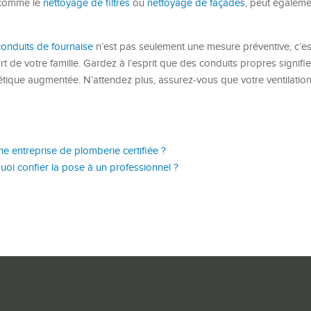
, comme le
nettoyage de filtres
ou
nettoyage de façades
, peut égaleme
onduits de fournaise
n’est pas seulement une mesure préventive, c’es
rt de votre famille. Gardez à l’esprit que des conduits propres signifie
gétique augmentée. N’attendez plus, assurez-vous que votre ventilation
ne entreprise de plomberie certifiée ?
quoi confier la pose à un professionnel ?