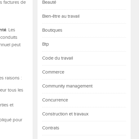
os factures de
Beauté
Bien-être au travail
nté
. Les
Boutiques
 conduits
Btp
annuel peut
Code du travail
Commerce
s raisons :
Community management
eur tous les
Concurrence
ties et
Construction et travaux
pliqué pour
Contrats