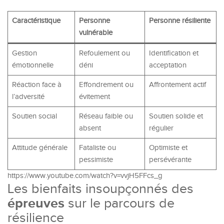
Caractéristique
Personne
Personne résiliente
vulnérable
Gestion
Refoulement ou
Identification et
émotionnelle
déni
acceptation
Réaction face à
Effondrement ou
Affrontement actif
l’adversité
évitement
Soutien social
Réseau faible ou
Soutien solide et
absent
régulier
Attitude générale
Fataliste ou
Optimiste et
pessimiste
persévérante
https://www.youtube.com/watch?v=vvjH5FFcs_g
Les bienfaits insoupçonnés des
épreuves
sur le parcours de
résilience