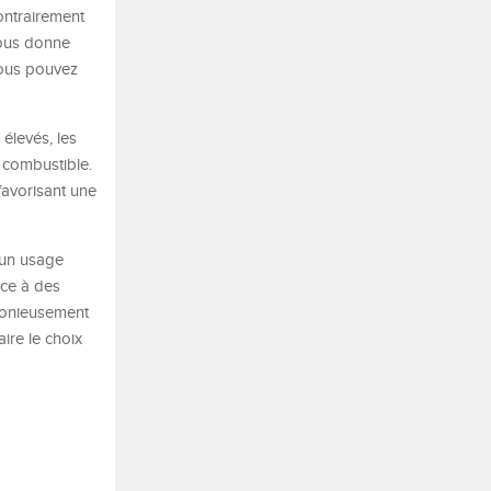
ontrairement
vous donne
 vous pouvez
élevés, les
 combustible.
 favorisant une
 un usage
âce à des
rmonieusement
ire le choix