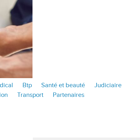
dical
Btp
Santé et beauté
Judiciaire
ion
Transport
Partenaires