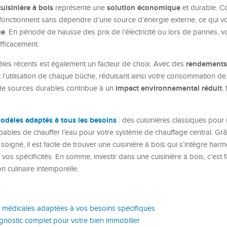
cuisinière à bois
solution économique
représente une
et durable. C
 fonctionnent sans dépendre d’une source d’énergie externe, ce qui 
ue
. En période de hausse des prix de l’électricité ou lors de pannes,
efficacement.
rendements
es récents est également un facteur de choix. Avec des
 l’utilisation de chaque bûche, réduisant ainsi votre consommation de
impact environnemental réduit
t de sources durables contribue à un
,
odèles adaptés à tous les besoins
: des cuisinières classiques pour
ables de chauffer l’eau pour votre système de chauffage central. Gr
soigné, il est facile de trouver une cuisinière à bois qui s’intègre ha
os spécificités. En somme, investir dans une cuisinière à bois, c’est fa
n culinaire intemporelle.
s médicales adaptées à vos besoins spécifiques
iagnostic complet pour votre bien immobilier