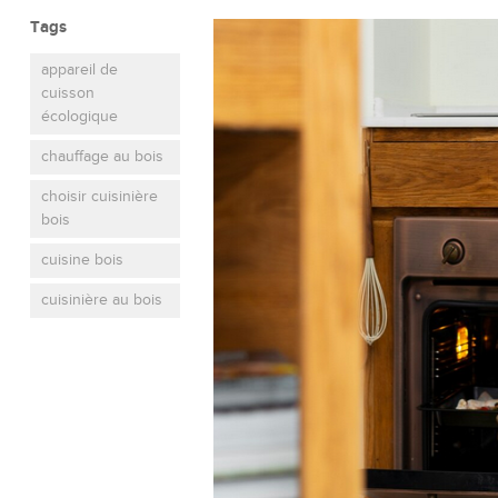
Tags
appareil de
cuisson
écologique
chauffage au bois
choisir cuisinière
bois
cuisine bois
cuisinière au bois