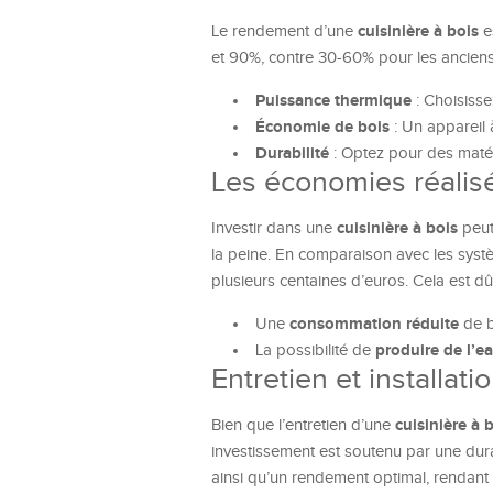
cuisinière à bois
Le rendement d’une
e
et 90%, contre 30-60% pour les anciens. 
Puissance thermique
: Choisisse
Économie de bois
: Un appareil
Durabilité
: Optez pour des matér
Les économies réalisé
cuisinière à bois
Investir dans une
peut
la peine. En comparaison avec les syst
plusieurs centaines d’euros. Cela est dû
consommation réduite
Une
de b
produire de l’e
La possibilité de
Entretien et installa
cuisinière à 
Bien que l’entretien d’une
investissement est soutenu par une durab
ainsi qu’un rendement optimal, rendant 