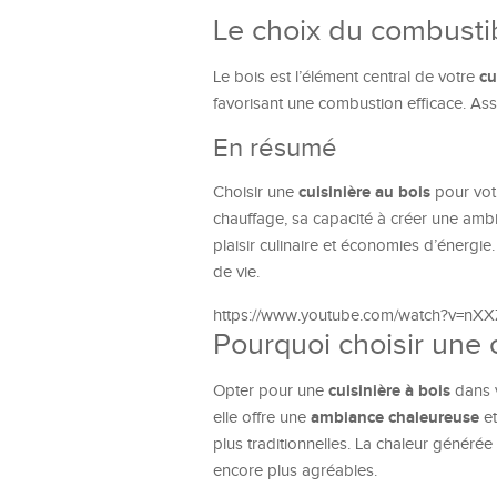
Le choix du combustib
cu
Le bois est l’élément central de votre
favorisant une combustion efficace. As
En résumé
cuisinière au bois
Choisir une
pour vot
chauffage, sa capacité à créer une ambi
plaisir culinaire et économies d’énergie.
de vie.
https://www.youtube.com/watch?v=nX
Pourquoi choisir une c
cuisinière à bois
Opter pour une
dans v
ambiance chaleureuse
elle offre une
et
plus traditionnelles. La chaleur généré
encore plus agréables.