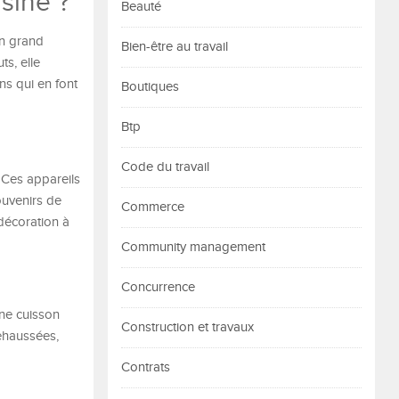
isine ?
Beauté
on grand
Bien-être au travail
ts, elle
ns qui en font
Boutiques
Btp
Code du travail
. Ces appareils
ouvenirs de
Commerce
 décoration à
Community management
Concurrence
ne cuisson
Construction et travaux
rehaussées,
Contrats