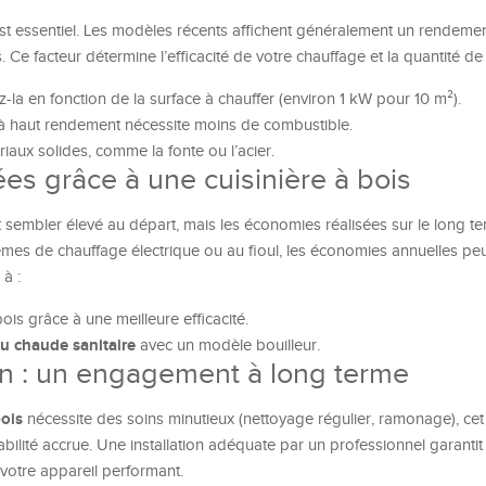
st essentiel. Les modèles récents affichent généralement un rendeme
Ce facteur détermine l’efficacité de votre chauffage et la quantité de b
z-la en fonction de la surface à chauffer (environ 1 kW pour 10 m²).
 à haut rendement nécessite moins de combustible.
iaux solides, comme la fonte ou l’acier.
es grâce à une cuisinière à bois
 sembler élevé au départ, mais les économies réalisées sur le long te
èmes de chauffage électrique ou au fioul, les économies annuelles peu
 à :
ois grâce à une meilleure efficacité.
au chaude sanitaire
avec un modèle bouilleur.
tion : un engagement à long terme
bois
nécessite des soins minutieux (nettoyage régulier, ramonage), cet
ilité accrue. Une installation adéquate par un professionnel garantit 
votre appareil performant.