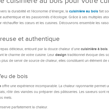
e cuisinière au bois pour votre cu
cuisinière au bois
rs la durabilité et l’économie d’énergie, la
fait s
e authentique et les passionnés d’écologie. Grâce à ses multiples atou
 réchauffer les cœurs et les cuisines. Découvrons ensemble les raiso
reuse et authentique
cuisinière à bois
repas délicieux, entouré par la douce chaleur d’une
design
nt le charme de votre cuisine. Leur
traditionnel évoque des s
n plus de servir de source de chaleur, elles constituent un élément de
 feu de bois
e
offre une expérience incomparable. La chaleur rayonnante permet u
lats, rôtir des viandes ou préparer des pâtisseries. Les saveurs sont 
os mets.
nserve parfaitement la chaleur.