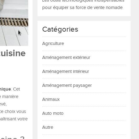
Les outils technologiques indispensables
pour équiper sa force de vente nomade
Catégories
Agriculture
cuisine
Aménagement extérieur
Aménagement intérieur
Aménagement paysager
mique
. Cet
e manière
Animaux
evé,
ce choix vous
Auto moto
aîtrisant votre
Autre