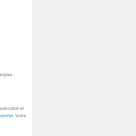
imples :
mpeccable et
sionnel
. Votre