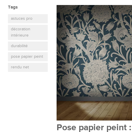
Tags
astuces pro
décoration
intérieure
durabilité
pose papier peint
rendu net
Pose papier peint 