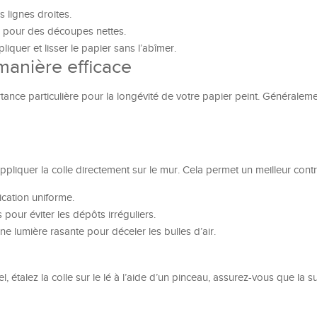
 lignes droites.
 pour des découpes nettes.
iquer et lisser le papier sans l’abîmer.
manière efficace
rtance particulière pour la longévité de votre papier peint. Généralem
’appliquer la colle directement sur le mur. Cela permet un meilleur contr
ication uniforme.
our éviter les dépôts irréguliers.
une lumière rasante pour déceler les bulles d’air.
, étalez la colle sur le lé à l’aide d’un pinceau, assurez-vous que la s