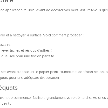
urale
une application réussie. Avant de décorer vos murs, assurez-vous qu’il
er et à nettoyer la surface. Voici comment procéder :
essaire.
lever taches et résidus d’adhésif.
gueuses pour une finition parfaite.
sec avant d’appliquer le papier peint. Humidité et adhésion ne font 
jours pour une adéquate évaporation.
déquats
 avant de commencer facilitera grandement votre démarche. Voici les 
peint :