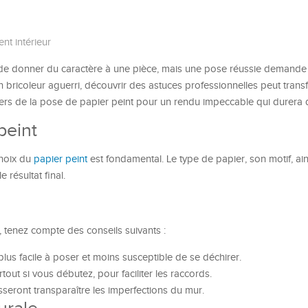
t intérieur
 de donner du caractère à une pièce, mais une pose réussie demande 
bricoleur aguerri, découvrir des astuces professionnelles peut trans
ers de la pose de papier peint pour un rendu impeccable qui durera 
peint
choix du
papier peint
est fondamental. Le type de papier, son motif, ai
 résultat final.
, tenez compte des conseils suivants :
, plus facile à poser et moins susceptible de se déchirer.
tout si vous débutez, pour faciliter les raccords.
aisseront transparaître les imperfections du mur.