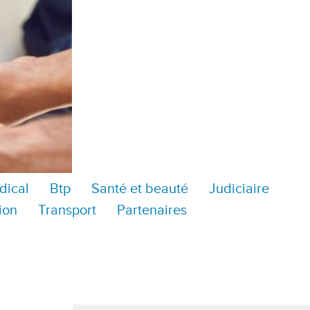
dical
Btp
Santé et beauté
Judiciaire
ion
Transport
Partenaires