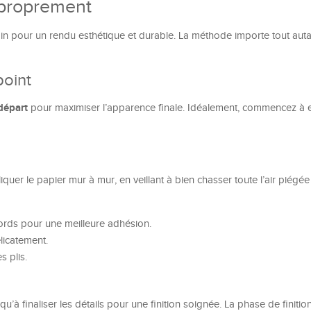
 proprement
in pour un rendu esthétique et durable. La méthode importe tout auta
oint
départ
pour maximiser l’apparence finale. Idéalement, commencez à 
iquer le papier mur à mur, en veillant à bien chasser toute l’air piégée
rds pour une meilleure adhésion.
licatement.
s plis.
 qu’à finaliser les détails pour une finition soignée. La phase de finitio