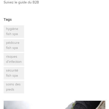
Suivez le guide du B2B
Tags
hygiène
fish spa
pédicure
fish spa
risques
d'infection
sécurité
fish spa
soins des
pieds