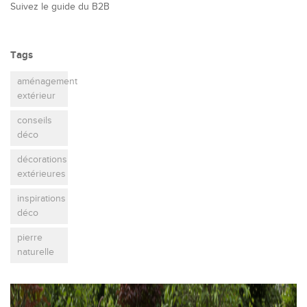
Suivez le guide du B2B
Tags
aménagement
extérieur
conseils
déco
décorations
extérieures
inspirations
déco
pierre
naturelle