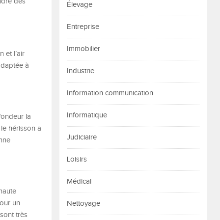
ndre des
Élevage
Entreprise
Immobilier
et l’air
 adaptée à
Industrie
Information communication
Informatique
fondeur la
 le hérisson a
Judiciaire
onne
Loisirs
Médical
 haute
pour un
Nettoyage
sont très