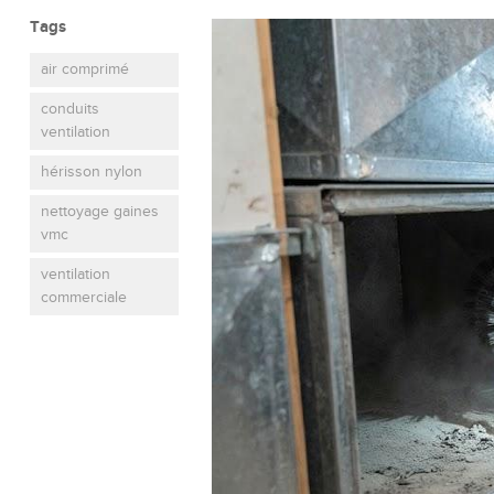
Tags
air comprimé
conduits
ventilation
hérisson nylon
nettoyage gaines
vmc
ventilation
commerciale