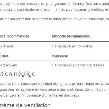
e le système est hors tension pour garantir la sécurité. Des outils adéq
r puissant, sont également recommandés pour assurer une efficacité 
s maximiserez non seulement la durée de vie de votre installation, ma
.
ence recommandée
Méthode recommandée
es 3 mois
Hérisson ou air comprimé
 mois
Aspirateur
s 2 à 5 ans
Hérisson pour gaines encrassées
etien négligé
eut avoir des conséquences bien plus graves qu’une simple mauvaise
dégradation du système de ventilation à des problèmes de santé pour 
s dangers et l’importance d’un entretien rigoureux.
tème de ventilation