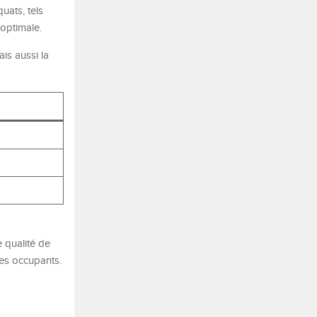
uats, tels
optimale.
is aussi la
 qualité de
les occupants.