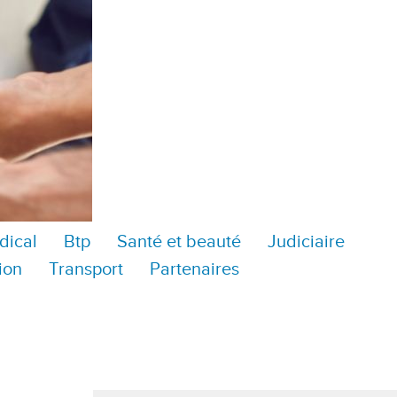
dical
Btp
Santé et beauté
Judiciaire
ion
Transport
Partenaires