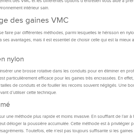
ment des VMC et les différentes options d’entretien vous aide à pre
ironnement intérieur sain.
ge des gaines VMC
e faire par différentes méthodes, parmi lesquelles le hérisson en nylon 
es avantages, mais il est essentiel de choisir celle qui est la mieux
en nylon
 insérer une brosse rotative dans les conduits pour en éliminer en pro
st particulièrement efficace pour les gaines très encrassées. En effet,
 tailles de conduits et de fouiller les recoins souvent négligés. Une b
nt d’utiliser cette technique.
rimé
r une méthode plus rapide et moins invasive. En soufflant de l’air à
 peut déloger la poussière accumulée. Cette méthode est à privilégier 
sagréments. Toutefois, elle n’est pas toujours suffisante si les gaines 