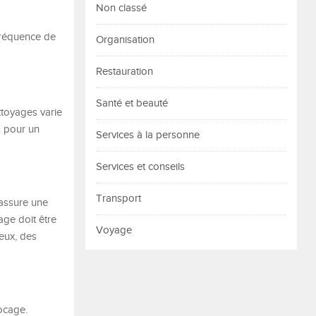
Non classé
 fréquence de
Organisation
Restauration
Santé et beauté
ttoyages varie
s pour un
Services à la personne
Services et conseils
Transport
i assure une
age doit être
Voyage
reux, des
locage.