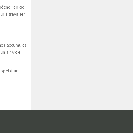
êche l’air de
r à travailler
ènes accumulés
un air vicié
appel à un