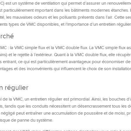
C) est un système de ventilation qui permet d’assurer un renouvellem
t particulièrement important dans les bâtiments modernes étanches. E
ité, les mauvaises odeurs et les polluants présents dans l’air. Cette se
ents types de VMC disponibles, et l’importance d’un entretien régulier
arché
MC : la VMC simple flux et la VMC double flux. La VMC simple flux aspi
ns) et le rejette à l’extérieur. Quant à la VMC double flux, elle récupèr
rais entrant, ce qui est particulièrement avantageux pour économiser de 
ges et des inconvénients qui influencent le choix de son installatio
n régulier
de la VMC, un entretien régulier est primordial. Ainsi, les bouches d’
ois, tandis que les conduits nécessitent un désencrassement tous les d
n négligé peut entraîner une accumulation de poussière et de moisi, 
n risque de panne du système.