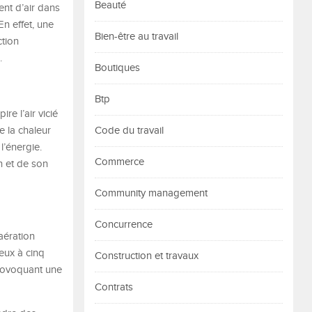
Beauté
ent d’air dans
n effet, une
Bien-être au travail
ction
.
Boutiques
Btp
re l’air vicié
e la chaleur
Code du travail
l’énergie.
Commerce
n et de son
Community management
Concurrence
aération
eux à cinq
Construction et travaux
provoquant une
Contrats