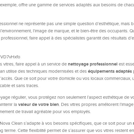
r exemple, offre une gamme de services adaptés aux besoins de chac
ssionnel ne représente pas une simple question d’esthétique, mais b
 l’environnement, l’image de marque, et le bien-être des occupants. Qu
ofessionnel, faire appel à des spécialistes garantit des résultats d’e
OHVD7vHxfo
nettoyage professionnel
s vitres, faire appel à un service de
est esse
équipements adaptés
an utilise des techniques modernisées et des
p
s d’accès. Que ce soit pour votre domicile ou vos locaux commerciaux,
cable et sans traces.
oyage régulier, vous protégez non seulement l’aspect esthétique de v
valeur de votre bien
intenir la
. Des vitres propres améliorent l’ima
onnement de travail agréable pour vos employés.
 Nova Clean s’adapte à vos besoins spécifiques, que ce soit pour un
g terme. Cette flexibilité permet de s’assurer que vos vitres restent en 