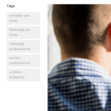
Tags
entretien des
vitres
Nettoyage de
vitres
nettoyage
professionnel
service
professionnel
surfaces
éclatantes