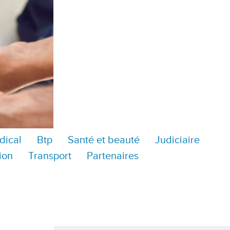
dical
Btp
Santé et beauté
Judiciaire
ion
Transport
Partenaires