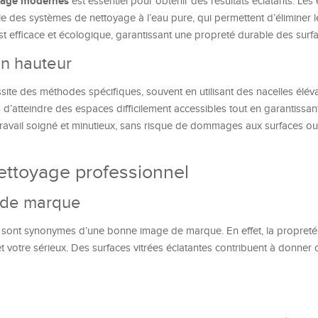
yage modernes
est essentiel pour obtenir des résultats éclatants. Les
 des systèmes de nettoyage à l’eau pure, qui permettent d’éliminer l
st efficace et écologique, garantissant une propreté durable des surfa
n hauteur
site des méthodes spécifiques, souvent en utilisant des nacelles élév
’atteindre des espaces difficilement accessibles tout en garantissant 
travail soigné et minutieux, sans risque de dommages aux surfaces ou
ettoyage professionnel
e de marque
es sont synonymes d’une bonne image de marque. En effet, la propret
t votre sérieux. Des surfaces vitrées éclatantes contribuent à donner 