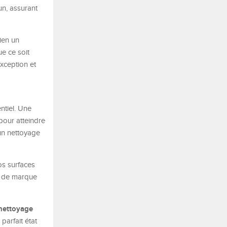
un, assurant
ien un
e ce soit
xception et
ntiel. Une
our atteindre
 un nettoyage
os surfaces
ge de marque
nettoyage
parfait état