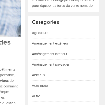
Les outils technologiques indispensables
pour équiper sa force de vente nomade
Catégories
Agriculture
 des
Aménagement extérieur
Aménagement intérieur
Aménagement paysager
bâtiments
mpeccable,
Animaux
vitres
de
Auto moto
vrez comment
étique
Autre
 les
te question