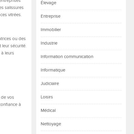
 entreprises
Élevage
es salissures
ces vitrées.
Entreprise
Immobilier
atrices ou des
Industrie
leur sécurité.
 à leurs
Information communication
Informatique
Judiciaire
Loisirs
é de vos
confiance à
Médical
Nettoyage