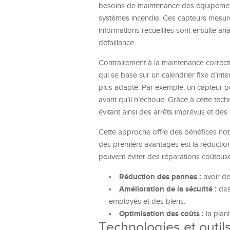
besoins de maintenance des équipements
systèmes incendie. Ces capteurs mesuren
informations recueillies sont ensuite ana
défaillance.
Contrairement à la maintenance correcti
qui se base sur un calendrier fixe d’int
plus adapté. Par exemple, un capteur 
avant qu’il n’échoue. Grâce à cette techn
évitant ainsi des arrêts imprévus et de
Cette approche offre des bénéfices nota
des premiers avantages est la réduction
peuvent éviter des réparations coûteus
Réduction des pannes :
avoir de
Amélioration de la sécurité :
des
employés et des biens.
Optimisation des coûts :
la plani
Technologies et outil