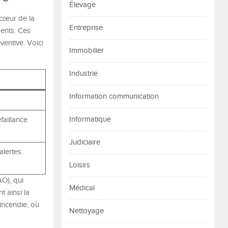
Élevage
 cœur de la
Entreprise
ments. Ces
ventive. Voici
Immobilier
Industrie
Information communication
Informatique
faillance
Judiciaire
alertes.
Loisirs
O), qui
Médical
t ainsi la
 incendie, où
Nettoyage