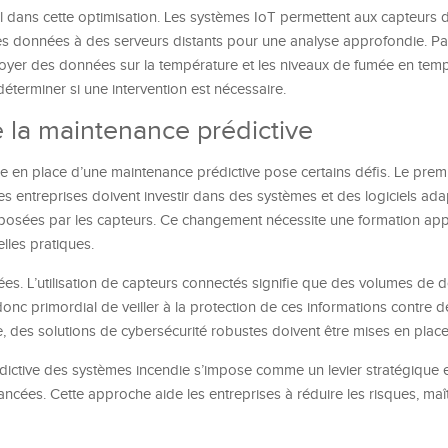
ral dans cette optimisation. Les systèmes IoT permettent aux capteurs 
s données à des serveurs distants pour une analyse approfondie. Pa
oyer des données sur la température et les niveaux de fumée en temp
déterminer si une intervention est nécessaire.
e la maintenance prédictive
 en place d’une maintenance prédictive pose certains défis. Le premi
es entreprises doivent investir dans des systèmes et des logiciels ada
oposées par les capteurs. Ce changement nécessite une formation app
lles pratiques.
ées. L’utilisation de capteurs connectés signifie que des volumes de
t donc primordial de veiller à la protection de ces informations contre d
e, des solutions de cybersécurité robustes doivent être mises en place
rédictive des systèmes incendie s’impose comme un levier stratégique
ncées. Cette approche aide les entreprises à réduire les risques, maît