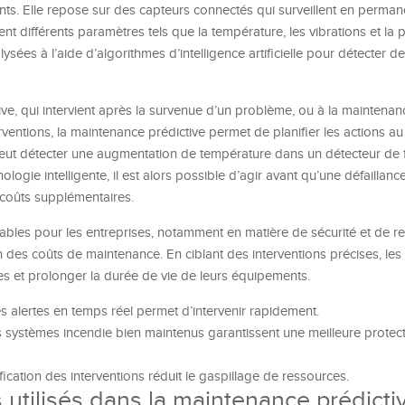
. Elle repose sur des capteurs connectés qui surveillent en permane
t différents paramètres tels que la température, les vibrations et la 
lysées à l’aide d’algorithmes d’intelligence artificielle pour détecter d
ve, qui intervient après la survenue d’un problème, ou à la maintenan
erventions, la maintenance prédictive permet de planifier les actions 
peut détecter une augmentation de température dans un détecteur de 
ologie intelligente, il est alors possible d’agir avant qu’une défaillanc
s coûts supplémentaires.
bles pour les entreprises, notamment en matière de sécurité et de ren
 des coûts de maintenance. En ciblant des interventions précises, les
es et prolonger la durée de vie de leurs équipements.
s alertes en temps réel permet d’intervenir rapidement.
 systèmes incendie bien maintenus garantissent une meilleure protec
fication des interventions réduit le gaspillage de ressources.
s utilisés dans la maintenance prédicti