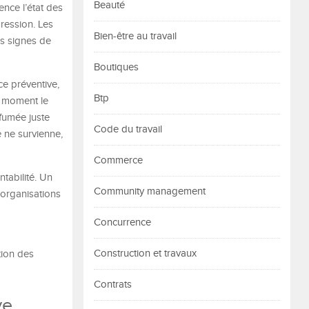
Beauté
nce l’état des
pression. Les
Bien-être au travail
es signes de
Boutiques
ce préventive,
Btp
au moment le
fumée juste
Code du travail
e ne survienne,
Commerce
tabilité. Un
Community management
 organisations
Concurrence
Construction et travaux
tion des
Contrats
ve