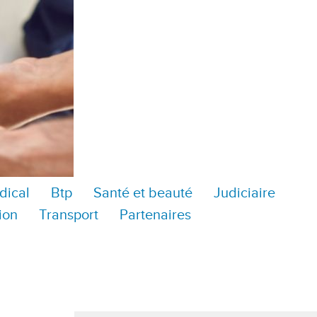
dical
Btp
Santé et beauté
Judiciaire
ion
Transport
Partenaires