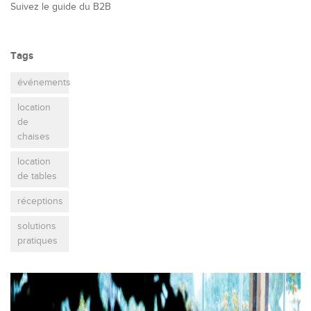
Suivez le guide du B2B
Tags
événements
location
de
chaises
location
de tables
réceptions
solutions
pratiques