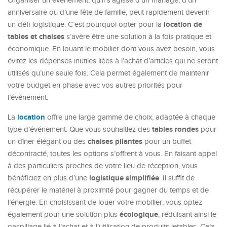
Organiser un événement, qu’il s’agisse d’un mariage, d’un
anniversaire ou d’une fête de famille, peut rapidement devenir
location de
un défi logistique. C’est pourquoi opter pour la
tables et chaises
s’avère être une solution à la fois pratique et
économique. En louant le mobilier dont vous avez besoin, vous
évitez les dépenses inutiles liées à l’achat d’articles qui ne seront
utilisés qu’une seule fois. Cela permet également de maintenir
votre budget en phase avec vos autres priorités pour
l’événement.
location
La
offre une large gamme de choix, adaptée à chaque
tables rondes
type d’événement. Que vous souhaitiez des
pour
chaises pliantes
un dîner élégant ou des
pour un buffet
décontracté, toutes les options s’offrent à vous. En faisant appel
à des particuliers proches de votre lieu de réception, vous
logistique simplifiée
bénéficiez en plus d’une
. Il suffit de
récupérer le matériel à proximité pour gagner du temps et de
l’énergie. En choisissant de louer votre mobilier, vous optez
écologique
également pour une solution plus
, réduisant ainsi le
gaspillage lié à l’achat et à l’utilisation de produits jetables. Cela