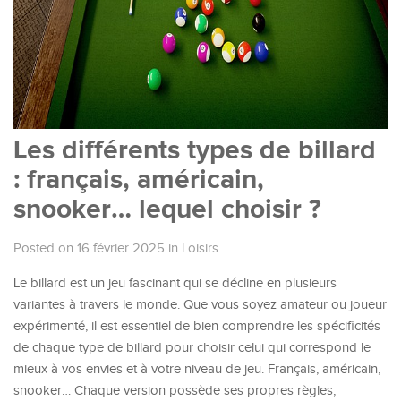
Les différents types de billard
: français, américain,
snooker… lequel choisir ?
Posted on 16 février 2025
in
Loisirs
Le billard est un jeu fascinant qui se décline en plusieurs
variantes à travers le monde. Que vous soyez amateur ou joueur
expérimenté, il est essentiel de bien comprendre les spécificités
de chaque type de billard pour choisir celui qui correspond le
mieux à vos envies et à votre niveau de jeu. Français, américain,
snooker… Chaque version possède ses propres règles,