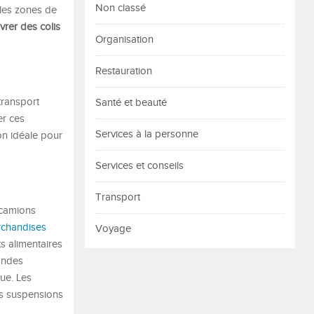
Non classé
 les zones de
vrer des colis
Organisation
Restauration
transport
Santé et beauté
er ces
Services à la personne
on idéale pour
Services et conseils
Transport
 camions
rchandises
Voyage
s alimentaires
andes
que. Les
es suspensions