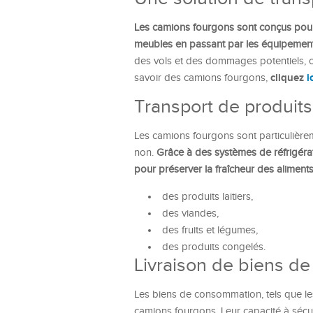
Les camions fourgons sont conçus po
meubles en passant par les équipement
des vols et des dommages potentiels, ce
cliquez
i
savoir des camions fourgons,
Transport de produits
Les camions fourgons sont particulièrem
non.
Grâce à des systèmes de réfrigérat
pour préserver la fraîcheur des aliment
des produits laitiers,
des viandes,
des fruits et légumes,
des produits congelés.
Livraison de biens d
Les biens de consommation, tels que les
camions fourgons. Leur capacité à sécuri