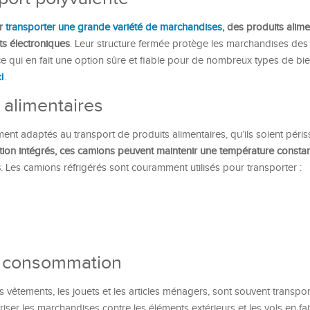
ur
transporter une grande variété de marchandises
, des produits alim
s électroniques
. Leur structure fermée protège les marchandises des
 qui en fait une option sûre et fiable pour de nombreux types de bie
ci
.
 alimentaires
ent adaptés au transport de produits alimentaires, qu’ils soient péri
ion intégrés, ces camions peuvent maintenir une température constant
s
. Les camions réfrigérés sont couramment utilisés pour transporter :
e consommation
 vêtements, les jouets et les articles ménagers, sont souvent transpo
ser les marchandises contre les éléments extérieurs et les vols en fai