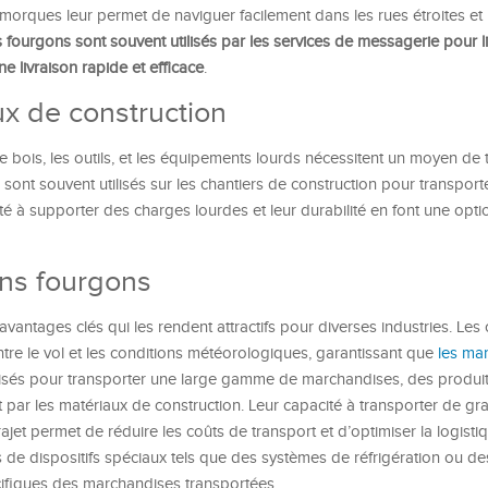
morques leur permet de naviguer facilement dans les rues étroites et
fourgons sont souvent utilisés par les services de messagerie pour li
ne livraison rapide et efficace
.
ux de construction
e bois, les outils, et les équipements lourds nécessitent un moyen de 
sont souvent utilisés sur les chantiers de construction pour transport
té à supporter des charges lourdes et leur durabilité en font une opti
ns fourgons
vantages clés qui les rendent attractifs pour diverses industries. Les
tre le vol et les conditions météorologiques, garantissant que
les ma
tilisés pour transporter une large gamme de marchandises, des produit
ar les matériaux de construction. Leur capacité à transporter de gr
jet permet de réduire les coûts de transport et d’optimiser la logisti
de dispositifs spéciaux tels que des systèmes de réfrigération ou d
cifiques des marchandises transportées.