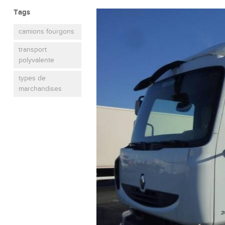
Tags
camions fourgons
transport
polyvalente
types de
marchandises