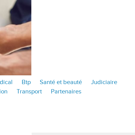
dical
Btp
Santé et beauté
Judiciaire
ion
Transport
Partenaires