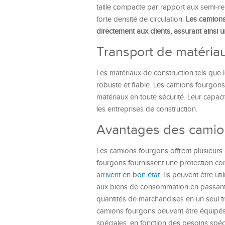
taille compacte par rapport aux semi-re
forte densité de circulation.
Les camions 
directement aux clients, assurant ainsi u
Transport de matéria
Les matériaux de construction tels que l
robuste et fiable. Les camions fourgons 
matériaux en toute sécurité. Leur capaci
les entreprises de construction.
Avantages des camio
Les camions fourgons offrent plusieurs a
fourgons fournissent une protection con
arrivent en bon état
. Ils peuvent être u
aux biens de consommation en passant p
quantités de marchandises en un seul tra
camions fourgons peuvent être équipés 
spéciales, en fonction des besoins spé