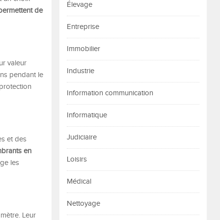
Élevage
 permettent de
Entreprise
Immobilier
ur valeur
Industrie
ons pendant le
protection
Information communication
Informatique
Judiciaire
s et des
mbrants en
Loisirs
ège les
Médical
Nettoyage
omètre. Leur