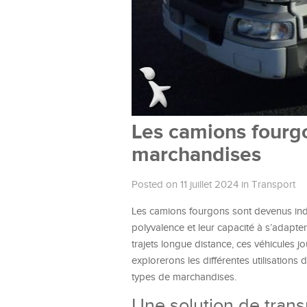
Les camions fourgo
marchandises
Posted on 11 juillet 2024
in
Transport
Les camions fourgons sont devenus indi
polyvalence et leur capacité à s’adapte
trajets longue distance, ces véhicules j
explorerons les différentes utilisations
types de marchandises.
Une solution de trans