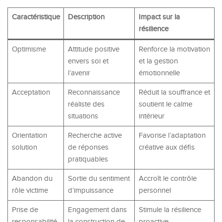
Caractéristique
Description
Impact sur la
résilience
Optimisme
Attitude positive
Renforce la motivation
envers soi et
et la gestion
l’avenir
émotionnelle
Acceptation
Reconnaissance
Réduit la souffrance et
réaliste des
soutient le calme
situations
intérieur
Orientation
Recherche active
Favorise l’adaptation
solution
de réponses
créative aux défis
pratiquables
Abandon du
Sortie du sentiment
Accroît le contrôle
rôle victime
d’impuissance
personnel
Prise de
Engagement dans
Stimule la résilience
responsabilité
la construction de
proactive