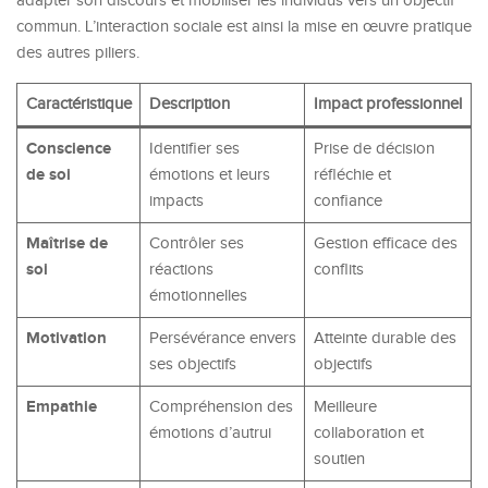
adapter son discours et mobiliser les individus vers un objectif
commun. L’interaction sociale est ainsi la mise en œuvre pratique
des autres piliers.
Caractéristique
Description
Impact professionnel
Conscience
Identifier ses
Prise de décision
de soi
émotions et leurs
réfléchie et
impacts
confiance
Maîtrise de
Contrôler ses
Gestion efficace des
soi
réactions
conflits
émotionnelles
Motivation
Persévérance envers
Atteinte durable des
ses objectifs
objectifs
Empathie
Compréhension des
Meilleure
émotions d’autrui
collaboration et
soutien