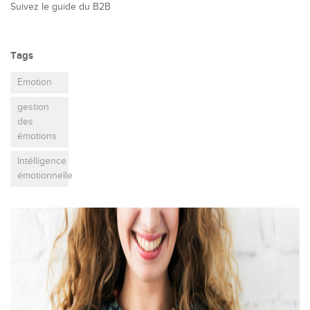
Suivez le guide du B2B
Tags
Emotion
gestion
des
émotions
Intélligence
émotionnelle