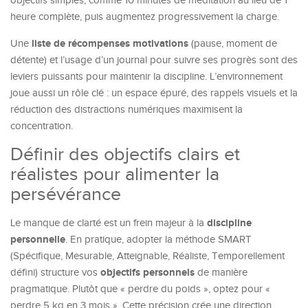
objectifs simples, comme 10 minutes de méditation au lieu de 1
heure complète, puis augmentez progressivement la charge.
liste de récompenses motivations
Une
(pause, moment de
détente) et l’usage d’un journal pour suivre ses progrès sont des
leviers puissants pour maintenir la discipline. L’environnement
joue aussi un rôle clé : un espace épuré, des rappels visuels et la
réduction des distractions numériques maximisent la
concentration.
Définir des objectifs clairs et
réalistes pour alimenter la
persévérance
discipline
Le manque de clarté est un frein majeur à la
personnelle
. En pratique, adopter la méthode SMART
(Spécifique, Mesurable, Atteignable, Réaliste, Temporellement
objectifs personnels
défini) structure vos
de manière
pragmatique. Plutôt que « perdre du poids », optez pour «
perdre 5 kg en 3 mois ». Cette précision crée une direction