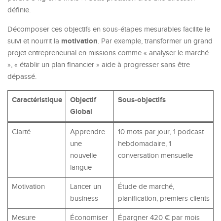
définie.
Décomposer ces objectifs en sous-étapes mesurables facilite le
motivation
suivi et nourrit la
. Par exemple, transformer un grand
projet entrepreneurial en missions comme « analyser le marché
», « établir un plan financier » aide à progresser sans être
dépassé.
Caractéristique
Objectif
Sous-objectifs
Global
Clarté
Apprendre
10 mots par jour, 1 podcast
une
hebdomadaire, 1
nouvelle
conversation mensuelle
langue
Motivation
Lancer un
Étude de marché,
business
planification, premiers clients
Mesure
Économiser
Épargner 420 € par mois