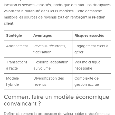
location et services associés, tandis que des startups disruptives
valorisent la durabilité dans leurs modèles. Cette démarche
relation
multiplie les sources de revenus tout en renforçant la
client
.
Stratégie
Avantages
Risques associés
Abonnement
Revenus récurrents,
Engagement client à
fidélisation
gérer
Transactions
Flexibilité, adaptation
Volume critique
à l’acte
au volume
nécessaire
Modèle
Diversification des
Complexité de
hybride
revenus
gestion accrue
Comment faire un modèle économique
convaincant ?
Définir clairement la proposition de valeur, cibler précisément sa