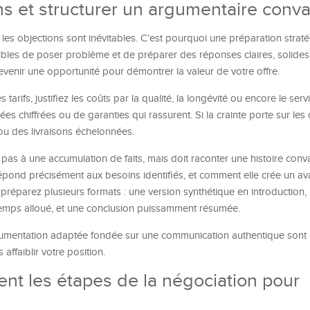
ons et structurer un argumentaire conv
les objections sont inévitables. C’est pourquoi une préparation strat
ibles de poser problème et de préparer des réponses claires, solides
enir une opportunité pour démontrer la valeur de votre offre.
tarifs, justifiez les coûts par la qualité, la longévité ou encore le ser
s chiffrées ou de garanties qui rassurent. Si la crainte porte sur les 
 des livraisons échelonnées.
 pas à une accumulation de faits, mais doit raconter une histoire conva
répond précisément aux besoins identifiés, et comment elle crée un a
a, préparez plusieurs formats : une version synthétique en introduction,
emps alloué, et une conclusion puissamment résumée.
rgumentation adaptée fondée sur une communication authentique sont 
affaiblir votre position.
ent les étapes de la négociation pour
s