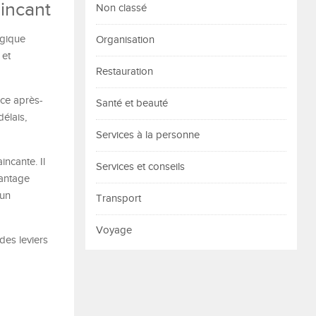
aincant
Non classé
égique
Organisation
 et
Restauration
vice après-
Santé et beauté
délais,
Services à la personne
incante. Il
Services et conseils
vantage
 un
Transport
Voyage
des leviers