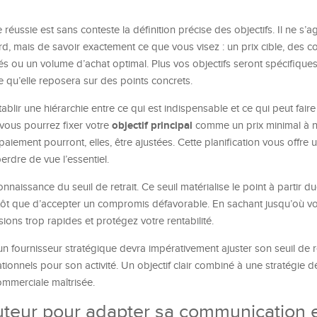
éussie est sans conteste la définition précise des objectifs. Il ne s’ag
, mais de savoir exactement ce que vous visez : un prix cible, des c
és ou un volume d’achat optimal. Plus vos objectifs seront spécifiques
qu’elle reposera sur des points concrets.
tablir une hiérarchie entre ce qui est indispensable et ce qui peut faire
objectif principal
 vous pourrez fixer votre
comme un prix minimal à 
aiement pourront, elles, être ajustées. Cette planification vous offre
dre de vue l’essentiel.
naissance du seuil de retrait. Ce seuil matérialise le point à partir du
utôt que d’accepter un compromis défavorable. En sachant jusqu’où vo
sions trop rapides et protégez votre rentabilité.
 fournisseur stratégique devra impérativement ajuster son seuil de re
tionnels pour son activité. Un objectif clair combiné à une stratégie dé
ommerciale maîtrisée.
uteur pour adapter sa communication 