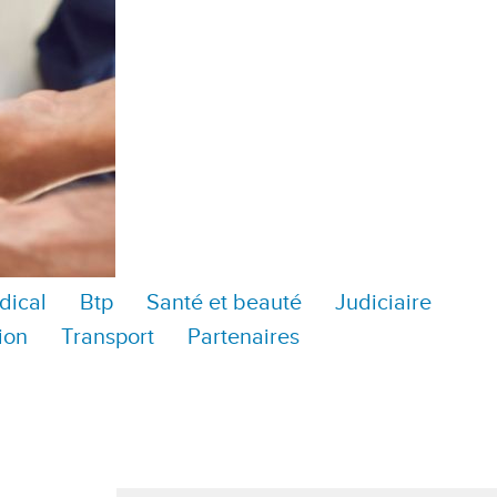
dical
Btp
Santé et beauté
Judiciaire
ion
Transport
Partenaires