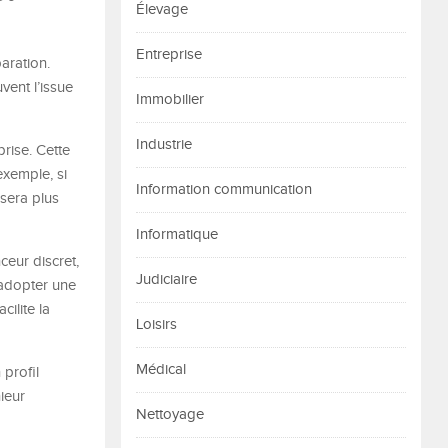
Élevage
Entreprise
aration.
vent l’issue
Immobilier
Industrie
prise. Cette
exemple, si
Information communication
 sera plus
Informatique
nceur discret,
Judiciaire
adopter une
ilite la
Loisirs
Médical
 profil
nieur
Nettoyage