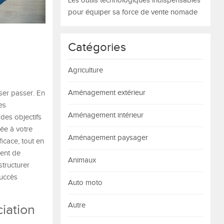
Les outils technologiques indispensables
pour équiper sa force de vente nomade
Catégories
Agriculture
Aménagement extérieur
ser passer. En
es
Aménagement intérieur
 des objectifs
tée à votre
Aménagement paysager
ficace, tout en
ment de
Animaux
tructurer
succès
Auto moto
Autre
ciation