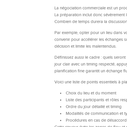
La négociation commerciale est un proce
La préparation inclut donc sévèrement la
Combien de temps durera la discussion
Par exemple, opter pour un lieu dans vo
convenir pour accélérer les échanges sur
décision et limite les malentendus.
Définissez aussi le cadre : quels seron
jour clair avec un timing respecté, app
planification fine garantit un échange flu
Voici une liste de points essentiels à plan
Choix du lieu et du moment
Liste des participants et rôles res
Ordre du jour détaillé et timing
Modalités de communication et t
Procédures en cas de désaccord