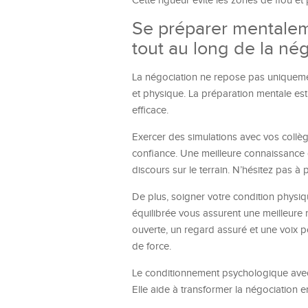
Cette rigueur évite les zones de flou et
Se préparer mentalem
tout au long de la né
La négociation ne repose pas uniquemen
et physique. La préparation mentale es
efficace.
Exercer des simulations avec vos collèg
confiance. Une meilleure connaissance 
discours sur le terrain. N’hésitez pas à
De plus, soigner votre condition physiq
équilibrée vous assurent une meilleure
ouverte, un regard assuré et une voix po
de force.
Le conditionnement psychologique av
Elle aide à transformer la négociation 