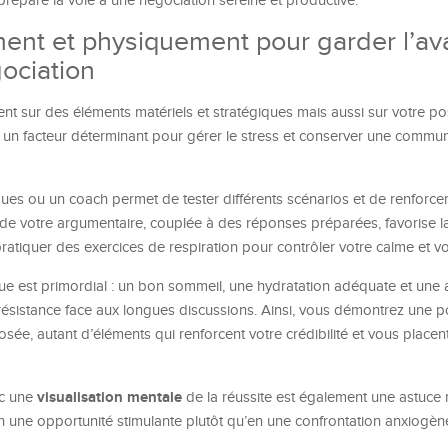
 prépare la voie à une négociation sereine et productive.
ent et physiquement pour garder l’a
gociation
t sur des éléments matériels et stratégiques mais aussi sur votre po
t un facteur déterminant pour gérer le stress et conserver une commun
ues ou un coach permet de tester différents scénarios et de renforcer
de votre argumentaire, couplée à des réponses préparées, favorise la
 pratiquer des exercices de respiration pour contrôler votre calme et vo
ue est primordial : un bon sommeil, une hydratation adéquate et une 
 résistance face aux longues discussions. Ainsi, vous démontrez une p
sée, autant d’éléments qui renforcent votre crédibilité et vous placen
visualisation mentale
ec une
de la réussite est également une astuce 
en une opportunité stimulante plutôt qu’en une confrontation anxiogèn