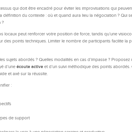
ssus qui doit être encadré pour éviter les improvisations qui peuvent
 définition du contexte : où et quand aura lieu la négociation ? Qui s
 ?
s locaux peut renforcer votre position de force, tandis qu’une visioc
 des points techniques. Limiter le nombre de participants facilite la p
t les sujets abordés ? Quelles modalités en cas d’impasse ? Proposez
écoute active
uyé d’une
et d’un suivi méthodique des points abordés. 
ide et axé sur la réussite.
ifier :
pectifs
ypes de support