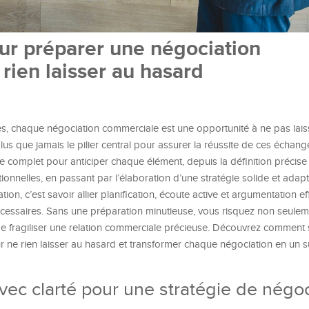
ur préparer une négociation
rien laisser au hasard
es, chaque négociation commerciale est une opportunité à ne pas lais
us que jamais le pilier central pour assurer la réussite de ces échang
de complet pour anticiper chaque élément, depuis la définition précise
ionnelles, en passant par l’élaboration d’une stratégie solide et adap
iation, c’est savoir allier planification, écoute active et argumentation ef
nécessaires. Sans une préparation minutieuse, vous risquez non seule
de fragiliser une relation commerciale précieuse. Découvrez comment s
ne rien laisser au hasard et transformer chaque négociation en un 
avec clarté pour une stratégie de négo