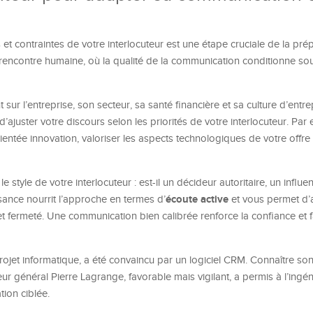
et contraintes de votre interlocuteur est une étape cruciale de la prép
rencontre humaine, où la qualité de la communication conditionne sou
sur l’entreprise, son secteur, sa santé financière et sa culture d’entre
juster votre discours selon les priorités de votre interlocuteur. Par 
ientée innovation, valoriser les aspects technologiques de votre offre
 le style de votre interlocuteur : est-il un décideur autoritaire, un influe
écoute active
sance nourrit l’approche en termes d’
et vous permet d’
fermeté. Une communication bien calibrée renforce la confiance et fac
rojet informatique, a été convaincu par un logiciel CRM. Connaître son
eur général Pierre Lagrange, favorable mais vigilant, a permis à l’ingé
ion ciblée.