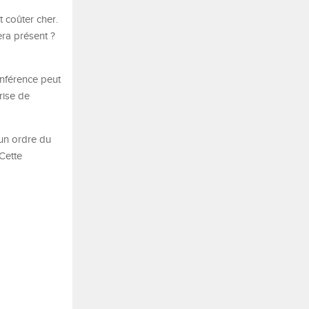
 coûter cher.
era présent ?
onférence peut
rise de
 un ordre du
Cette