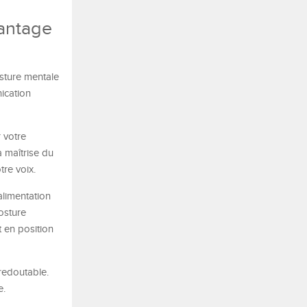
vantage
sture mentale
ication
 votre
 maîtrise du
tre voix.
alimentation
osture
t en position
redoutable.
e.