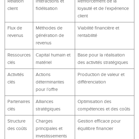
Relation
Interactions et
Renforcement de la
client
fidélisation
loyauté et de l’expérience
client
Flux de
Méthodes de
Viabilité financière et
revenus
génération de
rentabilité
revenus
Ressources
Capital humain et
Base pour la réalisation
clés
matériel
des activités stratégiques
Activités
Actions
Production de valeur et
clés
déterminantes
différenciation
pour l’offre
Partenaires
Alliances
Optimisation des
clés
stratégiques
compétences et des coûts
Structure
Charges
Gestion efficace pour
des coûts
principales et
équilibre financier
investissements