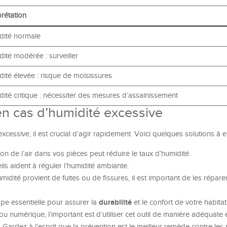
prétation
dité normale
ité modérée : surveiller
ité élevée : risque de moisissures
ité critique : nécessiter des mesures d’assainissement
en cas d’humidité excessive
xcessive, il est crucial d’agir rapidement. Voici quelques solutions à e
tion de l’air dans vos pièces peut réduire le taux d’humidité.
ls aident à réguler l’humidité ambiante.
humidité provient de fuites ou de fissures, il est important de les répare
durabilité
pe essentielle pour assurer la
et le confort de votre habita
 numérique, l’important est d’utiliser cet outil de manière adéquate e
 Gardez à l’esprit que la prévention est le meilleur remède contre le