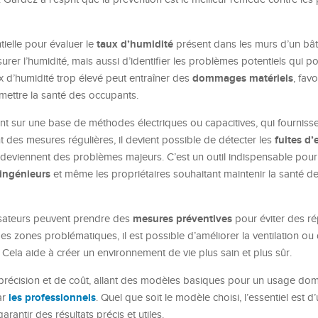
taux d’humidité
tielle pour évaluer le
présent dans les murs d’un bât
er l’humidité, mais aussi d’identifier les problèmes potentiels qui po
dommages matériels
ux d’humidité trop élevé peut entraîner des
, favo
ettre la santé des occupants.
 sur une base de méthodes électriques ou capacitives, qui fourniss
fuites d’
nt des mesures régulières, il devient possible de détecter les
 ne deviennent des problèmes majeurs. C’est un outil indispensable pour
ingénieurs
et même les propriétaires souhaitant maintenir la santé de
mesures préventives
ilisateurs peuvent prendre des
pour éviter des ré
es zones problématiques, il est possible d’améliorer la ventilation ou
 Cela aide à créer un environnement de vie plus sain et plus sûr.
précision et de coût, allant des modèles basiques pour un usage do
les professionnels
ar
. Quel que soit le modèle choisi, l’essentiel est d’u
antir des résultats précis et utiles.