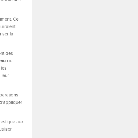
iment. Ce
urraient
riser la
ent des
eau
ou
 les
 leur
parations
 d’appliquer
mestique aux
tiliser