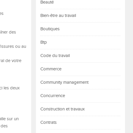
Beauté
es
Bien-être au travail
Boutiques
aîner des
Btp
fissures ou au
Code du travail
ral de votre
Commerce
Community management
ci les deux
Concurrence
Construction et travaux
lle sur un
Contrats
t des