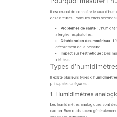
Pourquoi mesurer l’h
Il est crucial de connaître le taux d’h
désastreuses. Parmi les effets secondair
Problèmes de santé
: L’humidité 
allergies respiratoires.
Détérioration des matériaux
: L’
décollement de la peinture.
Impact sur l’esthétique
: Des mur
intérieur.
Types d’humidimètres
humidimètre
Il existe plusieurs types d’
principales catégories :
1. Humidimètres analog
Les humidimètres analogiques sont des m
cadran. Bien qu’ils soient généralement m