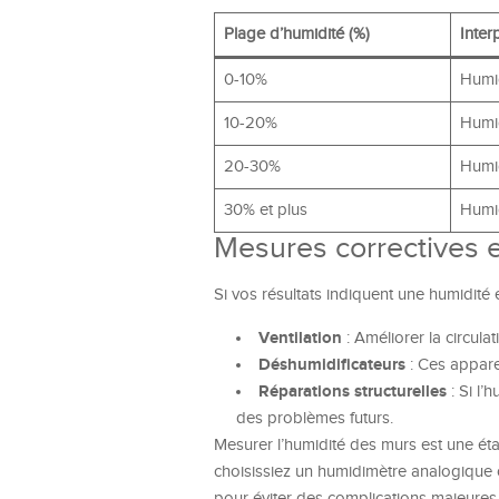
Plage d’humidité (%)
Inter
0-10%
Humi
10-20%
Humid
20-30%
Humid
30% et plus
Humid
Mesures correctives 
Si vos résultats indiquent une humidité e
Ventilation
: Améliorer la circula
Déshumidificateurs
: Ces apparei
Réparations structurelles
: Si l’
des problèmes futurs.
Mesurer l’humidité des murs est une éta
choisissiez un humidimètre analogique ou
pour éviter des complications majeures.