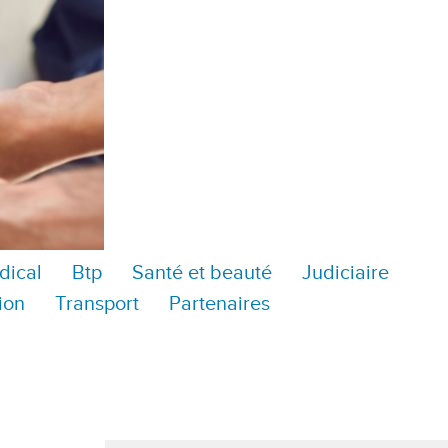
dical
Btp
Santé et beauté
Judiciaire
ion
Transport
Partenaires