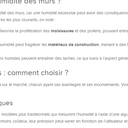
umidité des murs ?
umidité des murs, car une humidité excessive peut avoir des conséquenc
es les plus courants, on note :
moisissures
favorise la prolifération des
et des pollens, pouvant entr
matériaux de construction
humidité peut fragiliser les
, menant à des 
s humides peuvent entraîner des taches, ce qui nuira à l’aspect géné
 : comment choisir ?
s
sur le marché, chacun ayant ses avantages et ses inconvénients. Voi
iques
odèles plus traditionnels qui mesurent l’humidité à l’aide d’une aigui
oins coûteux, leur précision peut varier en fonction de l’utilisateur e