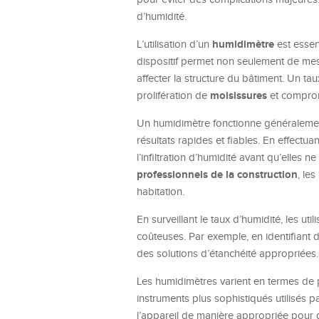
d’humidité.
humidimètre
L’utilisation d’un
est essen
dispositif permet non seulement de mesur
affecter la structure du bâtiment. Un ta
moisissures
prolifération de
et comprom
Un humidimètre fonctionne généralement
résultats rapides et fiables. En effectua
l’infiltration d’humidité avant qu’elles
professionnels de la construction
, les
habitation.
En surveillant le taux d’humidité, les ut
coûteuses. Par exemple, en identifiant d
des solutions d’étanchéité appropriées.
Les humidimètres varient en termes de 
instruments plus sophistiqués utilisés p
l’appareil de manière appropriée pour gar