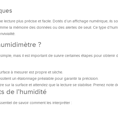
ques
 lecture plus précise et facile. Dotés d’un affichage numérique, ils s
omme la mémoire des données ou des alertes de seuil. Ce type d’humi
vivialité.
humidimètre ?
 simple, mais il est important de suivre certaines étapes pour obtenir d
urface à mesurer est propre et sèche.
sitent un étalonnage préalable pour garantir la précision.
re sur la surface et attendez que la lecture se stabilise. Prenez note de
ts de l’humidité
ssentiel de savoir comment les interpréter :