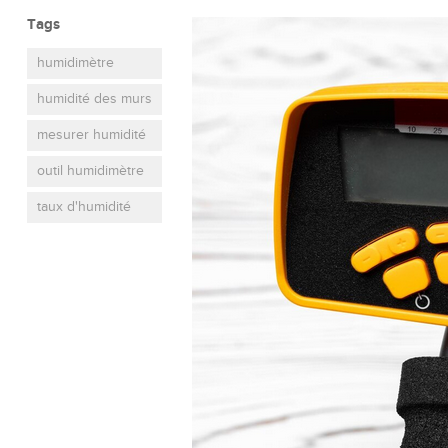
Tags
humidimètre
humidité des murs
mesurer humidité
outil humidimètre
taux d'humidité