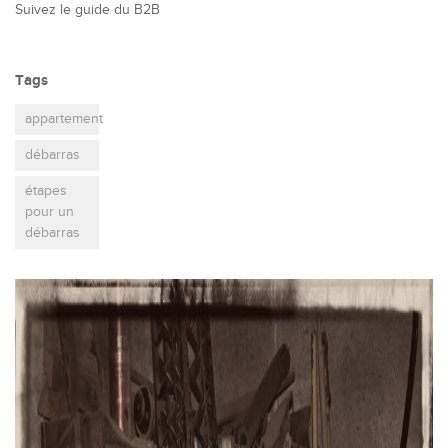
Suivez le guide du B2B
Tags
appartement
débarras
étapes
pour un
débarras