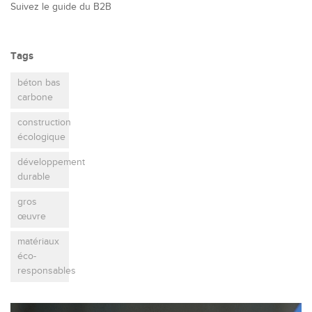
Suivez le guide du B2B
Tags
béton bas
carbone
construction
écologique
développement
durable
gros
œuvre
matériaux
éco-
responsables