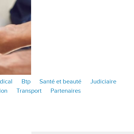
dical
Btp
Santé et beauté
Judiciaire
ion
Transport
Partenaires