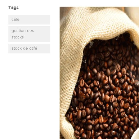
Tags
café
gestion des
stocks
stock de café