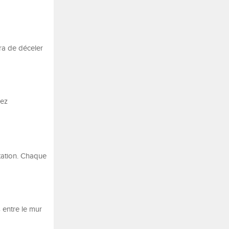
tra de déceler
gez
itation. Chaque
 entre le mur