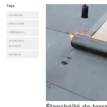
Tags
durabilité
étanchéité
infiltrations
protection
terrasse
terrasse
Étanchéité de terras