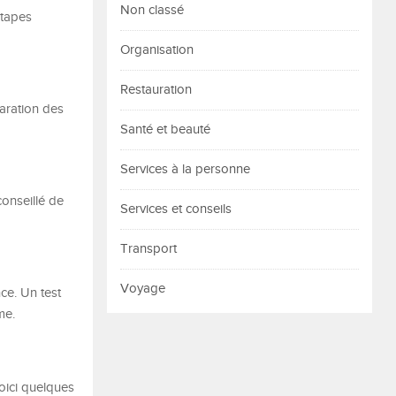
Non classé
étapes
Organisation
Restauration
paration des
Santé et beauté
Services à la personne
conseillé de
Services et conseils
Transport
Voyage
nce. Un test
me.
oici quelques