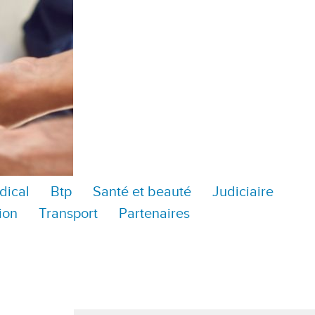
dical
Btp
Santé et beauté
Judiciaire
ion
Transport
Partenaires