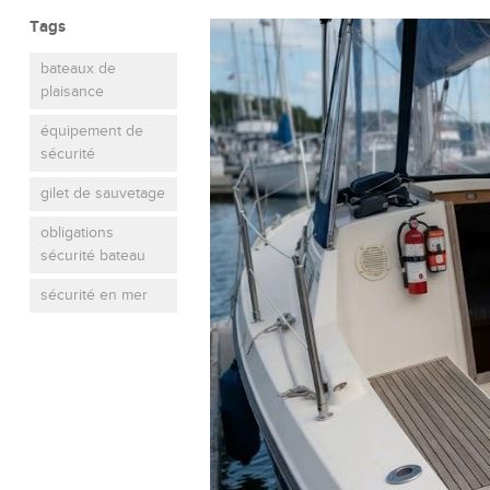
Tags
bateaux de
plaisance
équipement de
sécurité
gilet de sauvetage
obligations
sécurité bateau
sécurité en mer