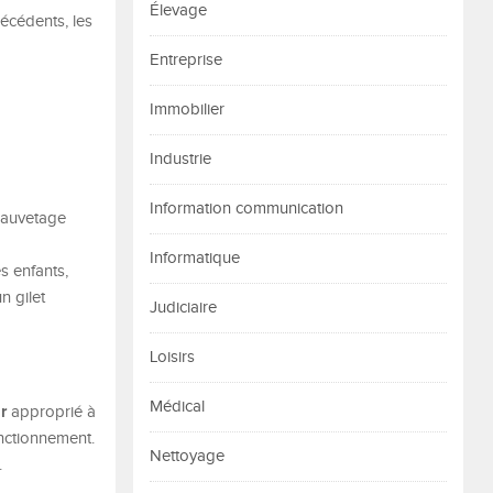
Élevage
récédents, les
Entreprise
Immobilier
Industrie
Information communication
 sauvetage
Informatique
s enfants,
n gilet
Judiciaire
Loisirs
Médical
r
approprié à
fonctionnement.
Nettoyage
.