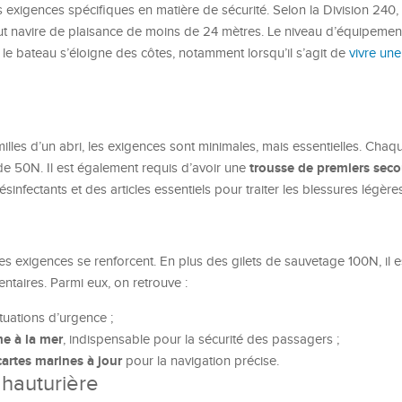
exigences spécifiques en matière de sécurité. Selon la Division 240
out navire de plaisance de moins de 24 mètres. Le niveau d’équipeme
 le bateau s’éloigne des côtes, notamment lorsqu’il s’agit de
vivre une
milles d’un abri, les exigences sont minimales, mais essentielles. Cha
trousse de premiers seco
e 50N. Il est également requis d’avoir une
fectants et des articles essentiels pour traiter les blessures légères
les exigences se renforcent. En plus des gilets de sauvetage 100N, il e
taires. Parmi eux, on retrouve :
tuations d’urgence ;
e à la mer
, indispensable pour la sécurité des passagers ;
cartes marines à jour
pour la navigation précise.
 hauturière