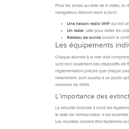
Pour les zones au-delà de 6 milles, la 
navigateurs devront avoir à bord :
Une liaison radio VHF
qui est un
Un radar
, utile pour éviter les co
Radeau de survie
suivant la con
Les équipements indiv
Chaque abonné à la mer doit comprendre
sont non seulement des dispositifs de fl
réglementation précise que chaque pass
notamment, sont soumis à un poids spéc
minimum de 100N.
L’importance des extinc
La sécurité incendie à bord est égalem
la taille de l’embarcation. Il est essenti
Les modèles doivent être facilement ac