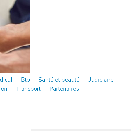
dical
Btp
Santé et beauté
Judiciaire
ion
Transport
Partenaires