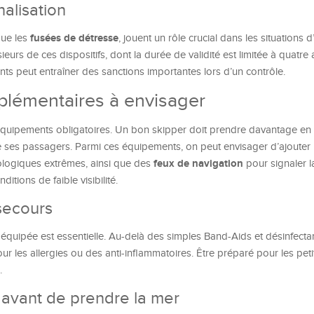
alisation
fusées de détresse
que les
, jouent un rôle crucial dans les situations 
urs de ces dispositifs, dont la durée de validité est limitée à quatre 
ts peut entraîner des sanctions importantes lors d’un contrôle.
lémentaires à envisager
 équipements obligatoires. Un bon skipper doit prendre davantage en
e ses passagers. Parmi ces équipements, on peut envisager d’ajoute
feux de navigation
logiques extrêmes, ainsi que des
pour signaler 
itions de faible visibilité.
secours
équipée est essentielle. Au-delà des simples Band-Aids et désinfectant
r les allergies ou des anti-inflammatoires. Être préparé pour les pet
.
 avant de prendre la mer