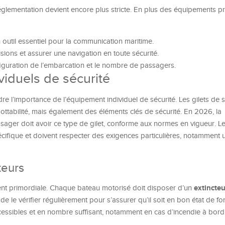
réglementation devient encore plus stricte. En plus des équipements p
 outil essentiel pour la communication maritime.
llisions et assurer une navigation en toute sécurité.
figuration de l’embarcation et le nombre de passagers.
iduels de sécurité
 l’importance de l’équipement individuel de sécurité. Les gilets de
ottabilité, mais également des éléments clés de sécurité. En 2026, la
ager doit avoir ce type de gilet, conforme aux normes en vigueur. Le
ifique et doivent respecter des exigences particulières, notamment u
teurs
extincteu
ent primordiale. Chaque bateau motorisé doit disposer d’un
el de le vérifier régulièrement pour s’assurer qu’il soit en bon état de 
cessibles et en nombre suffisant, notamment en cas d’incendie à bord