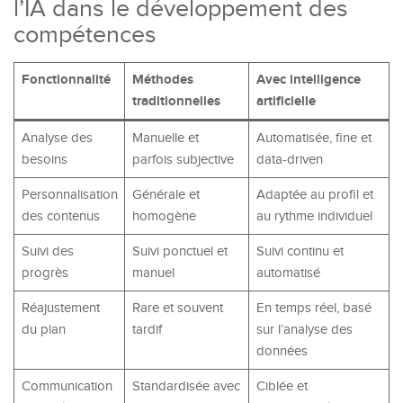
l’IA dans le développement des
compétences
Fonctionnalité
Méthodes
Avec intelligence
traditionnelles
artificielle
Analyse des
Manuelle et
Automatisée, fine et
besoins
parfois subjective
data-driven
Personnalisation
Générale et
Adaptée au profil et
des contenus
homogène
au rythme individuel
Suivi des
Suivi ponctuel et
Suivi continu et
progrès
manuel
automatisé
Réajustement
Rare et souvent
En temps réel, basé
du plan
tardif
sur l’analyse des
données
Communication
Standardisée avec
Ciblée et