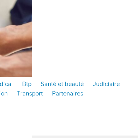
dical
Btp
Santé et beauté
Judiciaire
ion
Transport
Partenaires