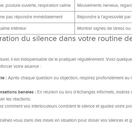
xe, posture ouverte, respiration calme
Mouvements nerveux, regard
 ne pas répondre immédiatement
Répondre à l’agressivité par l
 calme intérieur
Montrer signes de stress ou
ration du silence dans votre routine d
urel, il est indispensable de le pratiquer régulièrement. Voici quelqu
forcer votre aisance :
te :
Après chaque question ou objection, respirez profondément au 
rsations banales :
En réunion ou lors d’échanges informels, insére
er les réactions.
z comment vos interlocuteurs comblent le silence et ajustez votre po
raînez-vous dans des mises en situation pour doser vos silences et g