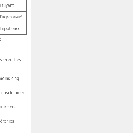
 fuyant
’agressivité
 impatience
e
es exercices
moins cinq
z consciemment
sture en
érer les