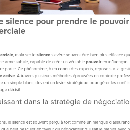
e silence pour prendre le pouvoir
rciale
erciale
silence
, maîtriser le
s’avère souvent être bien plus efficace que
pouvoir
ne arme subtile, capable de créer un véritable
en influençant 
tre partie. Ce phénomène, bien connu des experts, repose sur la gesti
e active
. À travers plusieurs méthodes éprouvées en contexte profess
e un simple blanc, devient un levier stratégique pour gérer les conflit
age décisif.
puissant dans la stratégie de négociati
ns, le silence est souvent perçu à tort comme un manque d’assurance.
que peut basculer en faveur du négociateur qui sait le manier avec p