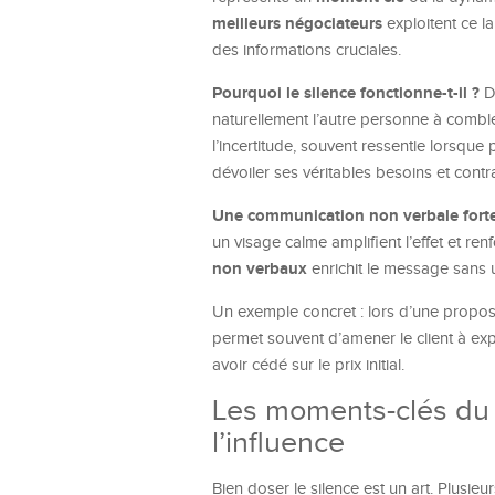
meilleurs négociateurs
exploitent ce l
des informations cruciales.
Pourquoi le silence fonctionne-t-il ?
D’
naturellement l’autre personne à combler
l’incertitude, souvent ressentie lorsque 
dévoiler ses véritables besoins et cont
Une communication non verbale forte
un visage calme amplifient l’effet et renf
non verbaux
enrichit le message sans u
Un exemple concret : lors d’une proposit
permet souvent d’amener le client à expl
avoir cédé sur le prix initial.
Les moments-clés du s
l’influence
Bien doser le silence est un art. Plusie