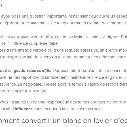
s :
 avoir posé une question importante, rester silencieux ouvre un espa
ur ne réponde précipitamment. Ce temps permet d’extraire des informati
ès avoir présenté votre offre, ce silence invite l’acheteur à digérer l’i
sion ni influence supplémentaire.
ors d’une attaque verbale ou d’une requête agressive, un silence mar
a responsabilité de la tension à l’autre partie tout en affirmant votre s
gestion des conflits
ucial en
. Par exemple, lorsqu’un client menace d
te, ne rien répondre instantanément, maintenir le silence et garder u
urance. Le négociateur laisse alors le temps à l’autre de reconsidére
ourrait nuire à la relation.
 vous instaurez un rythme respectueux des temps cognitifs de votre int
influence
acité d’
sans recourir à la surenchère verbale.
omment convertir un blanc en levier d’é