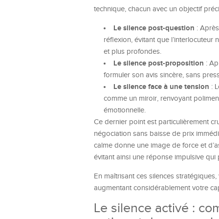
technique, chacun avec un objectif préci
Le silence post-question
: Après
réflexion, évitant que l’interlocute
et plus profondes.
Le silence post-proposition
: Apr
formuler son avis sincère, sans pres
Le silence face à une tension
: L
comme un miroir, renvoyant poliment l
émotionnelle.
Ce dernier point est particulièrement cr
négociation sans baisse de prix immédia
calme donne une image de force et d’ass
évitant ainsi une réponse impulsive qui p
En maîtrisant ces silences stratégiques,
augmentant considérablement votre cap
Le silence activé : c