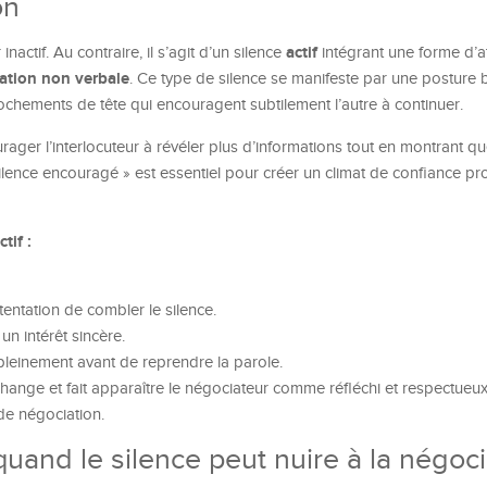
on
actif
inactif. Au contraire, il s’agit d’un silence
intégrant une forme d’a
tion non verbale
. Ce type de silence se manifeste par une posture b
hochements de tête qui encouragent subtilement l’autre à continuer.
urager l’interlocuteur à révéler plus d’informations tout en montrant q
ilence encouragé » est essentiel pour créer un climat de confiance pro
tif :
tentation de combler le silence.
un intérêt sincère.
 pleinement avant de reprendre la parole.
échange et fait apparaître le négociateur comme réfléchi et respectueux
de négociation.
 quand le silence peut nuire à la négoc