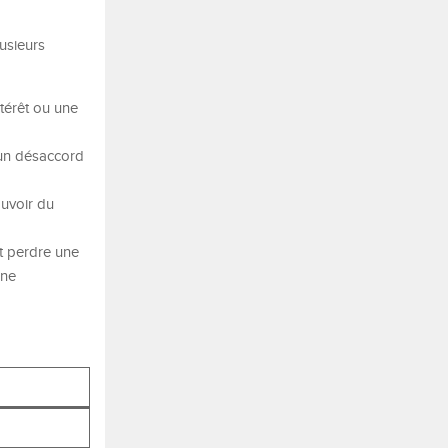
lusieurs
térêt ou une
 un désaccord
ouvoir du
it perdre une
gne