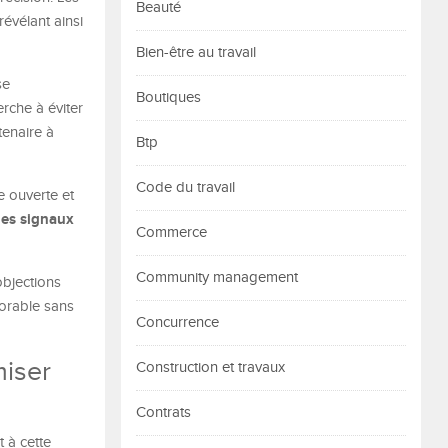
Beauté
évélant ainsi
Bien-être au travail
se
Boutiques
erche à éviter
tenaire à
Btp
Code du travail
e ouverte et
des signaux
Commerce
Community management
objections
vorable sans
Concurrence
miser
Construction et travaux
Contrats
 à cette