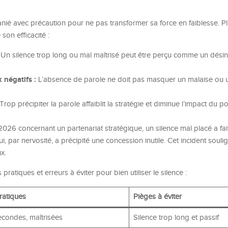
manié avec précaution pour ne pas transformer sa force en faiblesse. P
on efficacité :
Un silence trop long ou mal maîtrisé peut être perçu comme un désin
 négatifs :
L’absence de parole ne doit pas masquer un malaise ou
Trop précipiter la parole affaiblit la stratégie et diminue l’impact du p
026 concernant un partenariat stratégique, un silence mal placé a fa
, par nervosité, a précipité une concession inutile. Cet incident souli
x.
pratiques et erreurs à éviter pour bien utiliser le silence :
ratiques
Pièges à éviter
econdes, maîtrisées
Silence trop long et passif