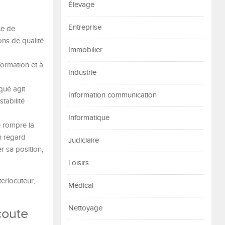
Élevage
Entreprise
ce de
ons de qualité
Immobilier
nformation et à
Industrie
qué agit
Information communication
tabilité
Informatique
e rompre la
n regard
Judiciaire
r sa position,
Loisirs
erlocuteur,
Médical
Nettoyage
coute