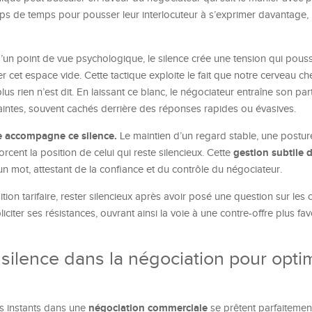
aps de temps pour pousser leur interlocuteur à s’exprimer davantage, r
un point de vue psychologique, le silence crée une tension qui pous
 cet espace vide. Cette tactique exploite le fait que notre cerveau ch
plus rien n’est dit. En laissant ce blanc, le négociateur entraîne son par
raintes, souvent cachés derrière des réponses rapides ou évasives.
 accompagne ce silence.
Le maintien d’un regard stable, une postur
gestion subtile 
orcent la position de celui qui reste silencieux. Cette
n mot, attestant de la confiance et du contrôle du négociateur.
ion tarifaire, rester silencieux après avoir posé une question sur les 
iciter ses résistances, ouvrant ainsi la voie à une contre-offre plus fa
ilence dans la négociation pour opti
négociation commerciale
urs instants dans une
se prêtent parfaitement