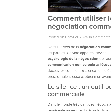
Comment utiliser l
négociation comme
Posted on 8 février 2026
in
Commerce
négociation comm
Dans l’univers de la
les paroles. Ce vide apparent devient u
psychologie de la négociation
de l’au
communication non verbale
écout
et l’
découvrez comment le silence, loin d’êtr
pression silencieuse et obtenir un avant
Le silence : un outil 
commerciale
Dans le monde trépidant des négociatio
moment clé
représente un
où la dynami