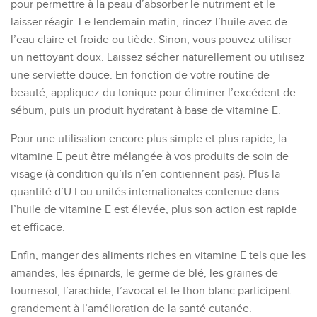
pour permettre à la peau d’absorber le nutriment et le
laisser réagir.
Le lendemain matin, rincez l’huile avec de
l’eau claire
et
froide ou tiède. Sinon, vous pouve
z
utiliser
un nettoyant doux.
Laissez sécher naturellement ou utilisez
une serviette douce.
En
fonction de votre routine de
beauté
, a
ppliquez du tonique pour éliminer l’excédent de
sébum,
puis un produit hydratant à base de vitamine E.
Pour une utilisation encore plus simple et plus rapide, la
vitamine E peut être mélangé
e
à vos produits de soin de
visage (à condition qu’ils n’en contiennent pas).
Plus la
quantité d’U.I ou unités internationales contenue dans
l’huile de vitamine E est élevée, plus son action est rapide
et efficace.
Enfin, manger des aliments riches en vitamine E tels que les
amandes, les épinards, l
e
germe de blé, les graines de
tournesol, l’arachide, l’avocat et le thon blanc
participent
grandement à l’amélioration de la santé cutanée.