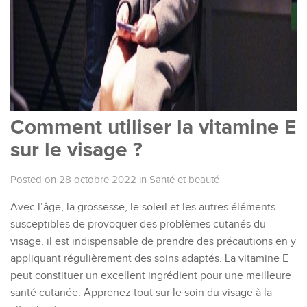
Comment utiliser la vitamine E
sur le visage ?
Posted on 28 octobre 2022
in
Santé et beauté
Avec l’âge,
la grossesse,
le soleil et les autres éléments
susceptibles de
provoquer des problèmes cutanés
du
visage
,
il est indispensable de prendre des précautions en
y
appliquant
régulièrement des soins adaptés.
L
a
vitamine E
peut constituer un excellent ingrédient pou
r
une meilleure
santé cutanée
.
Apprenez tout sur le soin du visage
à la