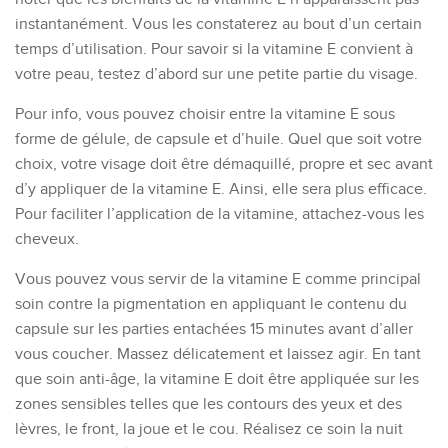
instantanément.
Vous les constaterez au bout d’un certain
temps d’utilisation.
P
our savoir si
la
vitamine E convient à
votre peau, testez d’abord sur une petite
partie du visage
.
Pour info, vous
pouvez choisir
entre
la vitamine E sous
forme de gélule, de capsule et d’huile.
Quel que soit votre
choix,
votre
visage doit être
démaquillé,
propre
et s
ec
avant
d’
y appliquer de
la vitamine E.
Ainsi, elle sera plus efficace.
Pour faciliter l’application de la vitamine, attachez-vous les
cheveux.
V
ous pouvez vous servir de la vitamine E
comme principal
soin
contre la
pigmentation
en appliquant le contenu du
capsule sur les parties entachées
15 minutes
avant d’
aller
vous coucher
.
Massez délicatement
et laissez agir.
En tant
que soin anti-âge, la vitamine E doit être appliquée sur les
zone
s sensibles
telles que les contours des yeux et des
lèvres, le front, la joue
et
le cou.
Réalisez ce soin la nuit