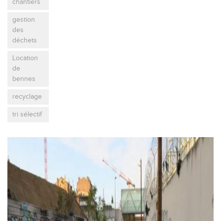
chantiers
gestion
des
déchets
Location
de
bennes
recyclage
tri sélectif